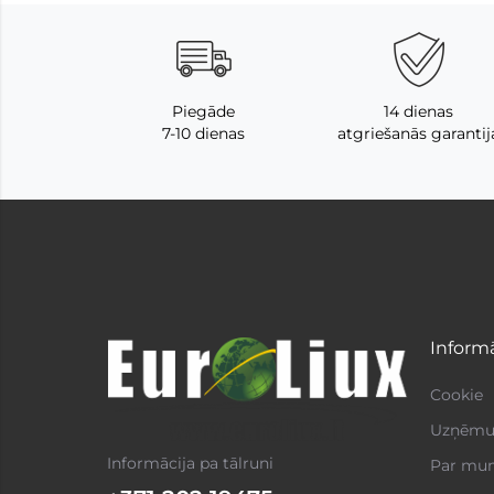
Piegāde
14 dienas
7-10 dienas
atgriešanās garantij
Informā
Cookie
Uzņēmum
Informācija pa tālruni
Par mu