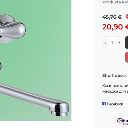
Produkta kod
45,76 €
20,90 
Short descri
Комплектация
насадка для д
Facebook