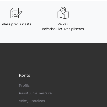
Plašs preču klāsts
Veikali
dažādās Lietuvas pilsētās
Konts
Profils
Pasūtījumu vēsture
Vēlmju saraksts