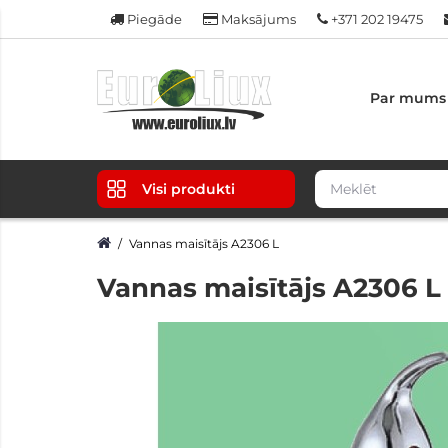
Piegāde
Maksājums
+371 202 19475
Par mums
Visi produkti
Vannas maisītājs A2306 L
Vannas maisītājs A2306 L