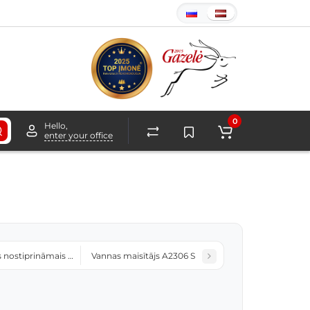
0
Hello,
enter your office
s nostiprināmais dušas maisītājs A2212
Vannas maisītājs A2306 S