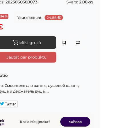
s:
2023060500073
Svars:
2.00kg
-54 %
€
Your discount:
24,86
€
Ielikt grozā
Jautāt par produktu
ptio
: Смеситель для ванны, душевой шланг,
уша и держатель душа. ...
Twitter