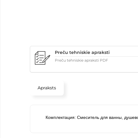
Preču tehniskie apraksti
Preču tehniskie apraksti PDF
Apraksts
Комплектация: Смеситель для ванны, душево