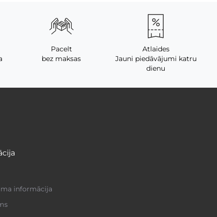
Pacelt
Atlaides
a
bez maksas
Jauni piedāvājumi katru
dienu
cija
a informācija
ms