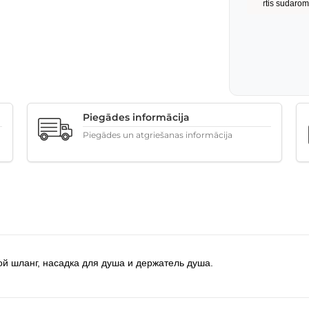
Piegādes informācija
Piegādes un atgriešanas informācija
й шланг, насадка для душа и держатель душа.