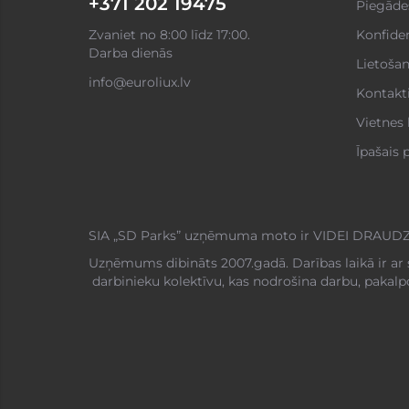
+371 202 19475
Piegāde
Zvaniet no 8:00 līdz 17:00.
Konfiden
Darba dienās
Lietoša
info@euroliux.lv
Kontakt
Vietnes 
Īpašais
SIA „SD Parks” uzņēmuma moto ir VIDEI DRAUDZ
Uzņēmums dibināts 2007.gadā. Darības laikā ir ar 
darbinieku kolektīvu, kas nodrošina darbu, pakal