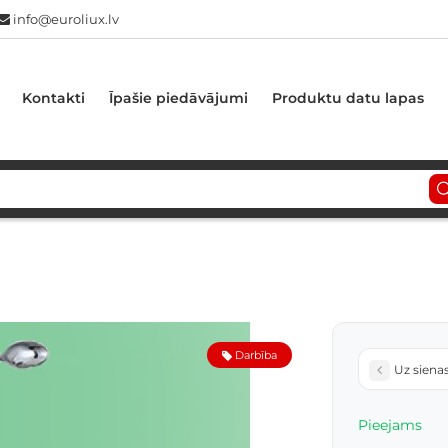
info@euroliux.lv
Kontakti
Īpašie piedāvājumi
Produktu datu lapas
Darbība
Uz siena
Pieejams