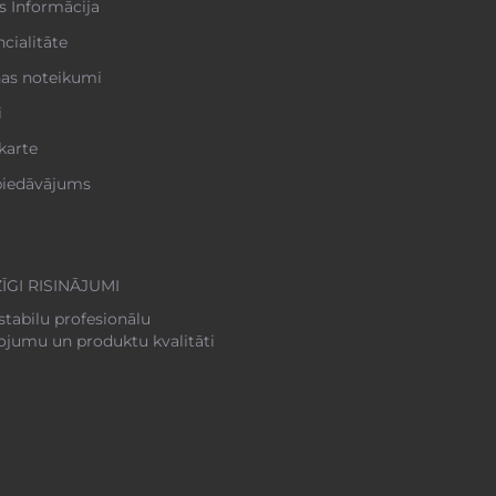
s Informācija
cialitāte
nas noteikumi
i
karte
 piedāvājums
ĪGI RISINĀJUMI
stabilu profesionālu
pojumu un produktu kvalitāti