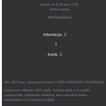
Zvaniet no 8:00 līdz 17:00.
Darba dienās
info@euroliux.lv
Informācija
Konts
SIA „SD Parks” uzņēmuma moto ir VIDEI DRAUDZĪGI RISINĀJUMI
Uzņēmums dibināts 2007.gadā. Darības laikā ir ar stabilu
profesionālu darbinieku kolektīvu, kas nodrošina darbu,
pakalpojumu un produktu kvalitāti