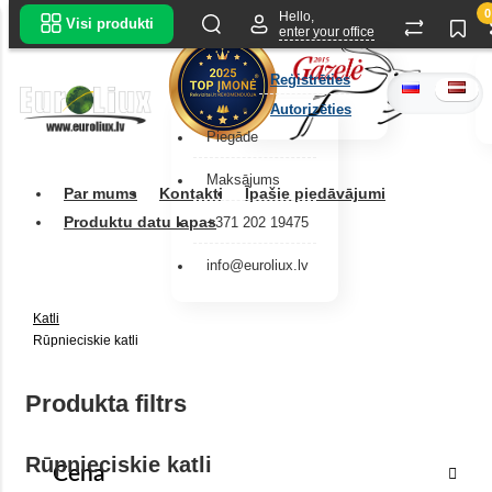
0
Hello,
Visi produkti
enter your office
Reģistrēties
Autorizēties
Piegāde
Maksājums
Par mums
Kontakti
Īpašie piedāvājumi
Produktu datu lapas
+371 202 19475
info@euroliux.lv
Katli
Rūpnieciskie katli
Produkta filtrs
Rūpnieciskie katli
Cena