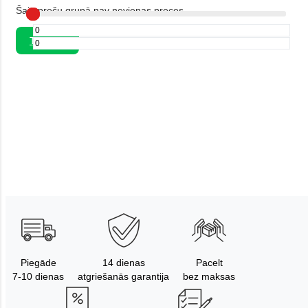
Šajā preču grupā nav nevienas preces.
Turpināt
Piegāde
14 dienas
Pacelt
7-10 dienas
atgriešanās garantija
bez maksas