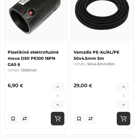
Plastikinė elektrofuzinė
Vamzdis PE-Xc/AL/PE
mova D50 PE100 16PN
50x4.5mm 5m
Izmēri:
50x4.5mm/5m
GAS 6
Izmēri:
D50mm
6,90
29,00
€
€