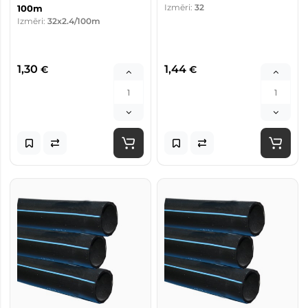
Izmēri:
32
100m
Izmēri:
32x2.4/100m
1,30
1,44
€
€