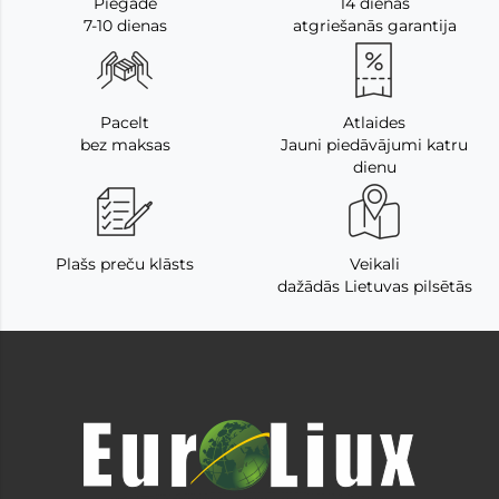
Piegāde
14 dienas
7-10 dienas
atgriešanās garantija
Pacelt
Atlaides
bez maksas
Jauni piedāvājumi katru
dienu
Plašs preču klāsts
Veikali
dažādās Lietuvas pilsētās