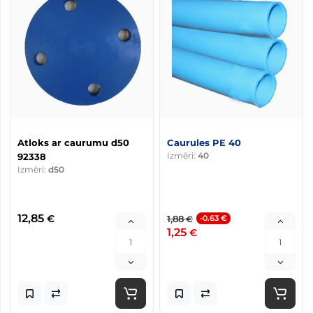
Atloks ar caurumu d50
Caurules PE 40
Izmēri:
40
92338
Izmēri:
d50
12,85
€
1,88
-0.63 €
€
1,25
€