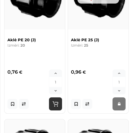
Aklė PE 20 (J)
Aklė PE 25 (J)
Izmēri:
20
Izmēri:
25
0,76
0,96
€
€