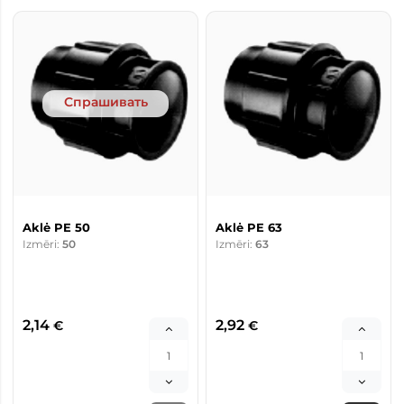
Спрашивать
Aklė PE 50
Aklė PE 63
Izmēri:
50
Izmēri:
63
2,14
2,92
€
€