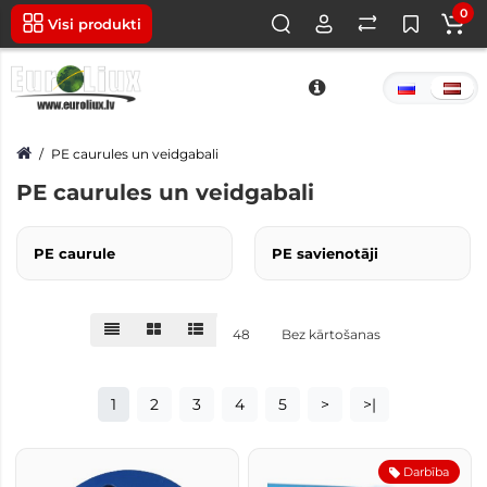
0
Visi produkti
PE caurules un veidgabali
PE caurules un veidgabali
PE caurule
PE savienotāji
48
Bez kārtošanas
1
2
3
4
5
>
>|
Darbība