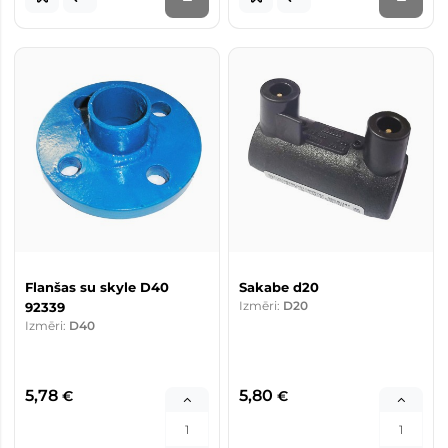
Flanšas su skyle D40
Sakabe d20
Izmēri:
D20
92339
Izmēri:
D40
5,78
5,80
€
€