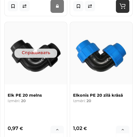
Спрашивать
Elk PE 20 melns
Elkonis PE 20 zilā krāsā
Izmēri:
20
Izmēri:
20
0,97
1,02
€
€