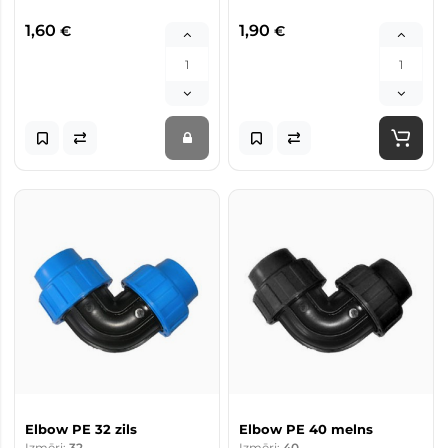
1,60
1,90
€
€
Elbow PE 32 zils
Elbow PE 40 melns
Izmēri:
32
Izmēri:
40