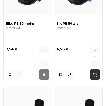
Elku PE 50 melns
Elk PE 50 zils
Izmēri:
50
Izmēri:
50
3,54
4,76
€
€