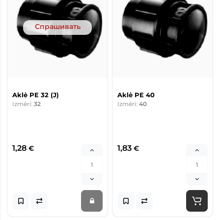
Спрашивать
Aklė PE 32 (J)
Aklė PE 40
Izmēri:
32
Izmēri:
40
1,28
1,83
€
€