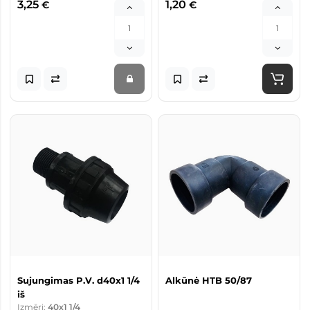
3,25
1,20
€
€
Sujungimas P.V. d40x1 1/4
Alkūnė HTB 50/87
iš
Izmēri:
40x1 1/4