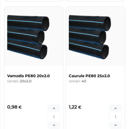
Vamzdis PE80 20x2.0
Caurule PE80 25x2.0
Izmēri:
20x2.0
Izmēri:
40
0,98
1,22
€
€