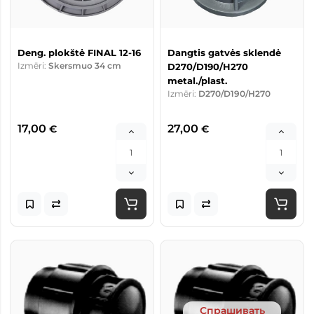
Deng. plokštė FINAL 12-16
Dangtis gatvės sklendė
Izmēri:
Skersmuo 34 cm
D270/D190/H270
metal./plast.
Izmēri:
D270/D190/H270
17,00
27,00
€
€
Спрашивать