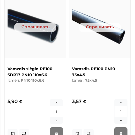
Спрашивать
Спрашивать
Vamzdis slėgio PE100
Vamzdis PE100 PN10
SDR17 PN10 110x6.6
75x4.5
Izmēri:
PN10 110x6.6
Izmēri:
75x4.5
5,90
3,57
€
€