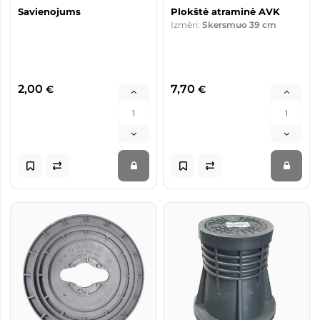
Savienojums
Plokštė atraminė AVK
Izmēri:
Skersmuo 39 cm
2,00
7,70
€
€