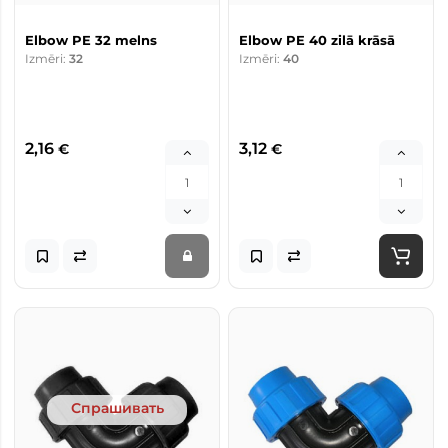
Elbow PE 32 melns
Elbow PE 40 zilā krāsā
Izmēri:
32
Izmēri:
40
2,16
3,12
€
€
Спрашивать