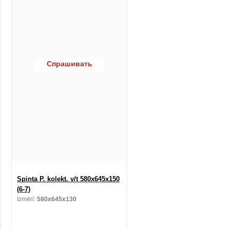
Спрашивать
Spinta P. kolekt. v/t 580x645x150
(6-7)
Izmēri:
580x645x130