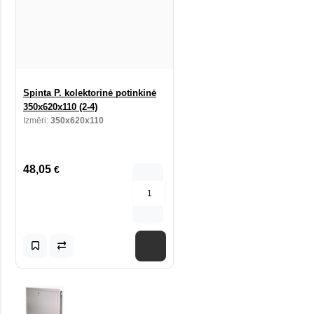
Spinta P. kolektorinė potinkinė
350x620x110 (2-4)
Izmēri:
350x620x110
48,05
€