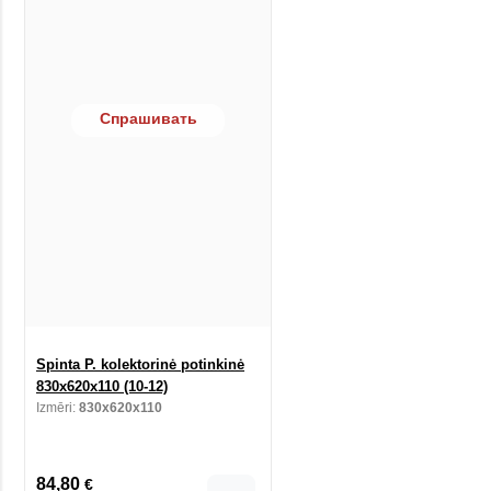
Спрашивать
Spinta P. kolektorinė potinkinė
830x620x110 (10-12)
Izmēri:
830x620x110
84,80
€