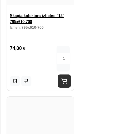
Skapja kolektora izlietne "12"
795x610-700
Izmēri:
795x610-700
74,00
€