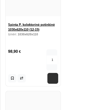
Spinta P. kolektorinė potinkinė
1030x620x110 (12-15)
Izmēri:
1030x620x110
98,90
€