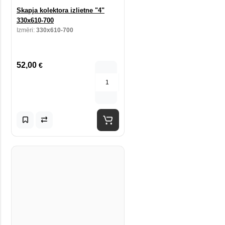
Skapja kolektora izlietne "4"
330x610-700
Izmēri:
330x610-700
52,00
€