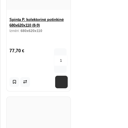
Spinta P. kolektorinė potinkinė
680x620x110 (8-9)
Izmēri:
680x620x110
77,70
€