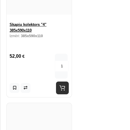
Skapju kolektors "4"
385x590x110
Izmēri:
385x590x110
52,00
€