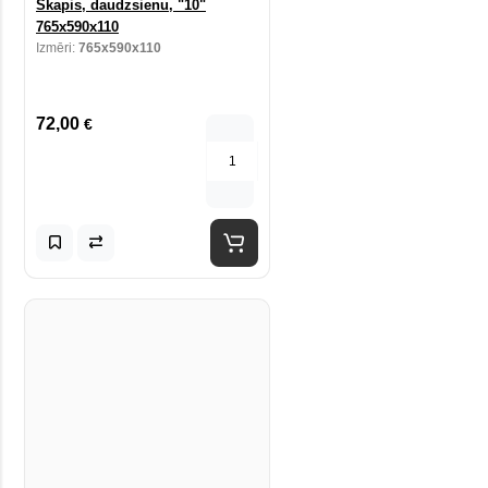
Skapis, daudzsienu, "10"
765x590x110
Izmēri:
765x590x110
72,00
€