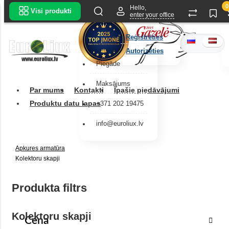
0
Hello,
Visi produkti
enter your office
Reģistrēties
Autorizēties
Piegāde
Maksājums
Par mums
Kontakti
Īpašie piedāvājumi
Produktu datu lapas
+371 202 19475
info@euroliux.lv
Apkures armatūra
Kolektoru skapji
Produkta filtrs
Kolektoru skapji
Cena