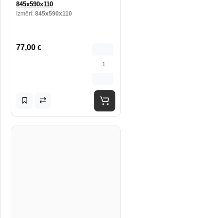
845x590x110
Izmēri:
845x590x110
77,00
€