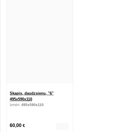
Skapis, daudzsienu, "6"
495x590x110
Izmēri:
495x590x110
60,00
€