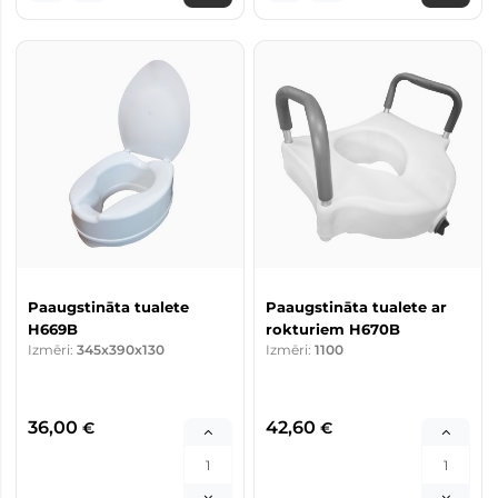
Paaugstināta tualete
Paaugstināta tualete ar
H669B
rokturiem H670B
Izmēri:
345x390x130
Izmēri:
1100
36,00
42,60
€
€