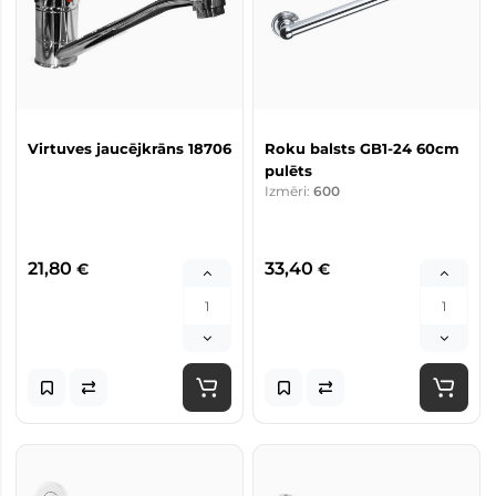
Virtuves jaucējkrāns 18706
Roku balsts GB1-24 60cm
pulēts
Izmēri:
600
21,80
33,40
€
€