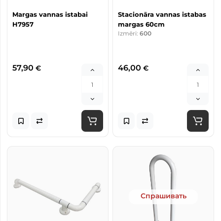
Margas vannas istabai
Stacionāra vannas istabas
H7957
margas 60cm
Izmēri:
600
57,90
46,00
€
€
Спрашивать