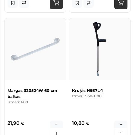
Margas 320524W 60 cm
Kruķis H937L-1
Izmēri:
950-1180
baltas
Izmēri:
600
21,90
10,80
€
€