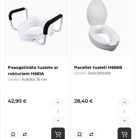
Paaugstināta tualete ar
Paceliet tualeti H668B
Izmēri:
345x390x85
rokturiem H661A
Izmēri:
Aukštis 15 cm
42,90
28,40
€
€