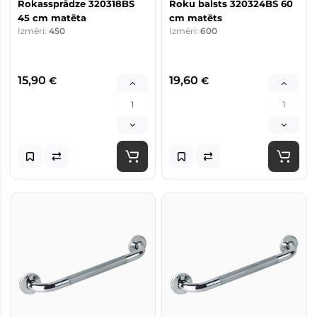
Rokassprādze 320318BS
Roku balsts 320324BS 60
45 cm matēta
cm matēts
Izmēri:
450
Izmēri:
600
15,90
19,60
€
€