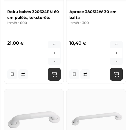
Roku balsts 320624PN 60
Aproce 380512W 30 cm
cm pulēts, teksturēts
balta
Izmēri:
600
Izmēri:
300
21,00
18,40
€
€