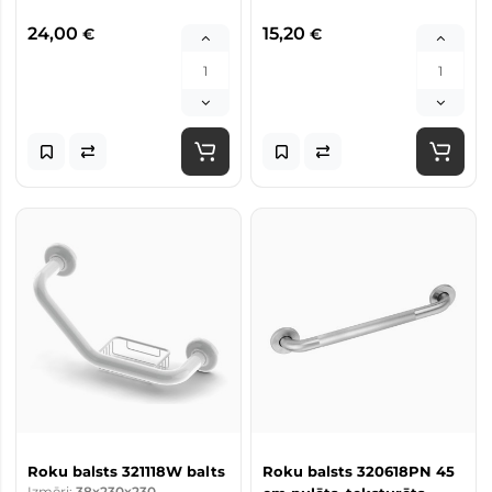
24,00
15,20
€
€
Roku balsts 321118W balts
Roku balsts 320618PN 45
Izmēri:
38x230x230