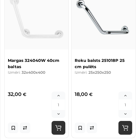
Margas 324040W 40cm
Roku balsts 251018P 25
baltas
cm pulēts
Izmēri:
32x400x400
Izmēri:
25x250x250
32,00
18,00
€
€