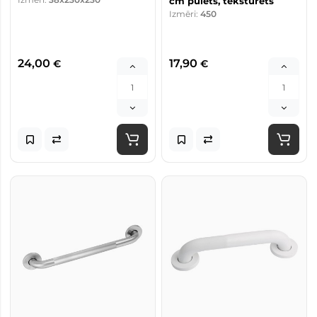
cm pulēts, teksturēts
Izmēri:
450
24,00
17,90
€
€