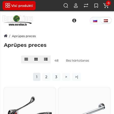
0
Visi produkti
Aprūpes preces
Aprūpes preces
48
Bez kārtošanas
1
2
3
>
>|