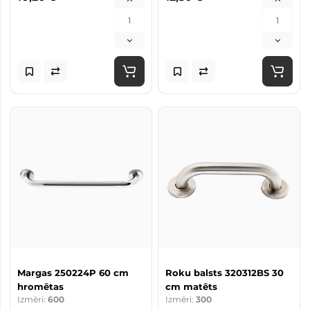
Margas 250224P 60 cm
Roku balsts 320312BS 30
hromētas
cm matēts
Izmēri:
600
Izmēri:
300