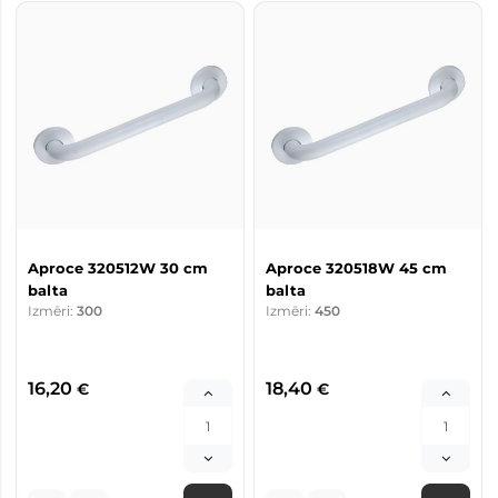
Aproce 320512W 30 cm
Aproce 320518W 45 cm
balta
balta
Izmēri:
300
Izmēri:
450
16,20
18,40
€
€