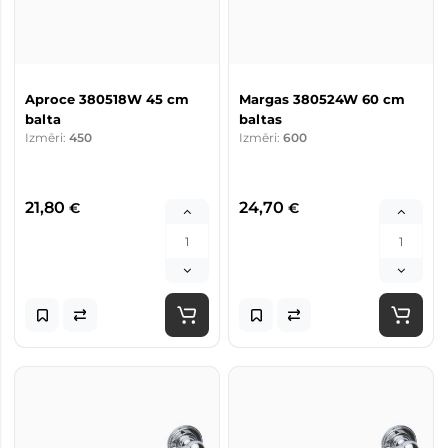
Aproce 380518W 45 cm
Margas 380524W 60 cm
balta
baltas
Izmēri:
450
Izmēri:
600
21,80
24,70
€
€