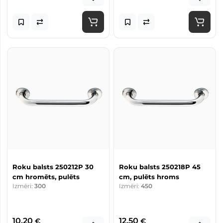
Roku balsts 250212P 30
Roku balsts 250218P 45
cm hromēts, pulēts
cm, pulēts hroms
Izmēri:
300
Izmēri:
450
10,20
12,50
€
€