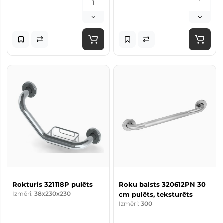
Rokturis 321118P pulēts
Roku balsts 320612PN 30
Izmēri:
38x230x230
cm pulēts, teksturēts
Izmēri:
300