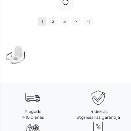
1
2
3
>
>|
Piegāde
14 dienas
7-10 dienas
atgriešanās garantija