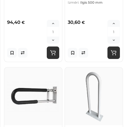
Izmēri:
Ilgis 500 mm
94,40
30,60
€
€