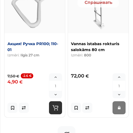
Спрашивать
Акция! Ручка PR100; 110-
Vannas istabas rokturis
01
salokāms 80 cm
Izmēri:
Ilgis 27 cm
Izmēri:
800
72,00
€
7,50
-2.6 €
€
4,90
€