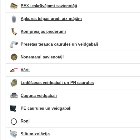
PEX ieskrūvējami savienotāji
Apkures telpas uredi aiz mājām
Kompresijas piederumi
Presētas tērauda caurules un veidgabali
Noņemami savienotāji
Vārti
Lodēšanas veidgabali un PN caurules
Čuguna veidgabali
PE caurules un veidgabali
Roņi
Siltumizolācija