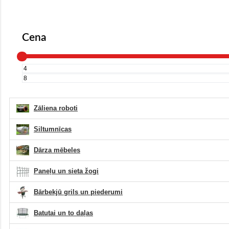
Cena
Zāliena roboti
Siltumnīcas
Dārza mēbeles
Paneļu un sieta žogi
Bārbekjū grils un piederumi
Batutai un to daļas