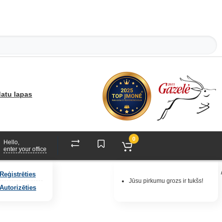
atu lapas
0
Hello,
enter your office
Reģistrēties
Jūsu pirkumu grozs ir tukšs!
Autorizēties