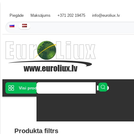
Piegāde
Maksājums
+371 202 19475
info@euroliux.lv
Visi produkti
LED gaismas
Produkta filtrs