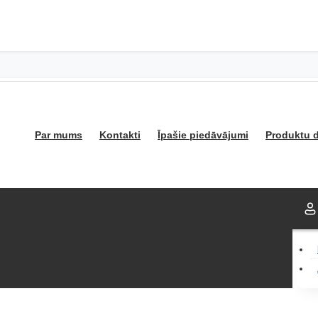
Par mums
Kontakti
Īpašie piedāvājumi
Produktu d