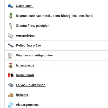
Gaisa sūkņi
Iekārtas sadzīves notekūdeņu bioloģiskai attīrīšanai
Granīta flīze, pakāpieni
Agropolotno
Polietilēna plēve
Vēja necaurlaidīga plēve
Izpārdošana
Darba cimdi
Laivas un aksesuāri
Briketes
Aizsargmaskas