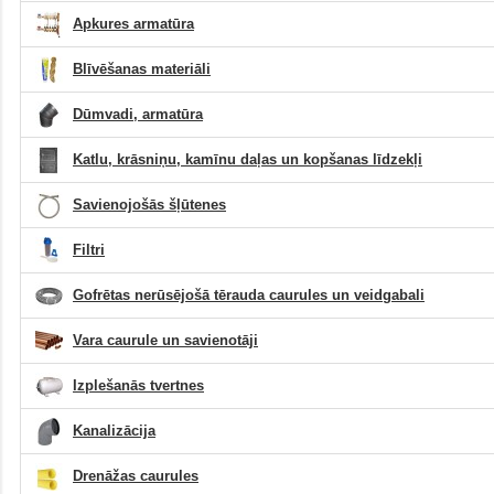
Apkures armatūra
Blīvēšanas materiāli
Dūmvadi, armatūra
Katlu, krāsniņu, kamīnu daļas un kopšanas līdzekļi
Savienojošās šļūtenes
Filtri
Gofrētas nerūsējošā tērauda caurules un veidgabali
Vara caurule un savienotāji
Izplešanās tvertnes
Kanalizācija
Drenāžas caurules