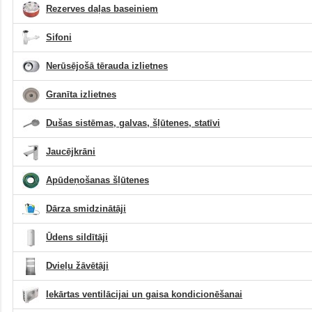
Rezerves daļas baseiniem
Sifoni
Nerūsējošā tērauda izlietnes
Granīta izlietnes
Dušas sistēmas, galvas, šļūtenes, statīvi
Jaucējkrāni
Apūdeņošanas šļūtenes
Dārza smidzinātāji
Ūdens sildītāji
Dvieļu žāvētāji
Iekārtas ventilācijai un gaisa kondicionēšanai