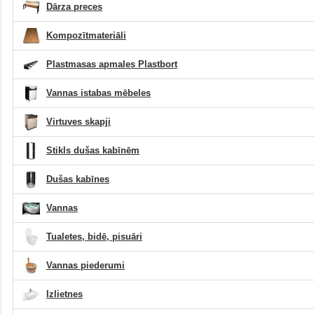
Dārza preces
Kompozītmateriāli
Plastmasas apmales Plastbort
Vannas istabas mēbeles
Virtuves skapji
Stikls dušas kabīnēm
Dušas kabīnes
Vannas
Tualetes, bidē, pisuāri
Vannas piederumi
Izlietnes