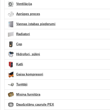
Ventilācija
Aprūpes preces
Vannas istabas piederumi
Radiatori
Cep
Hidrofori, sūkņi
Katli
Gaisa kompresori
Turētāji
Misiņa furnitūra
Daudzslāņu caurule PEX