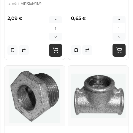
Izmēri:
M11/2xM11/4
2,09
0,65
€
€