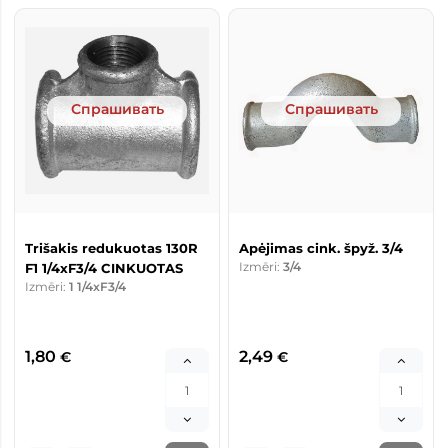
Спрашивать
Спрашивать
Trišakis redukuotas 130R
Apėjimas cink. špyž. 3/4
Izmēri:
3/4
F1 1/4xF3/4 CINKUOTAS
Izmēri:
1 1/4xF3/4
1,80
2,49
€
€