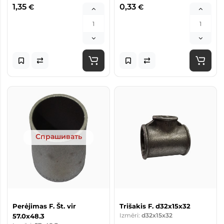
1,35
0,33
€
€
Спрашивать
Perėjimas F. Št. vir
Trišakis F. d32x15x32
Izmēri:
d32x15x32
57.0x48.3