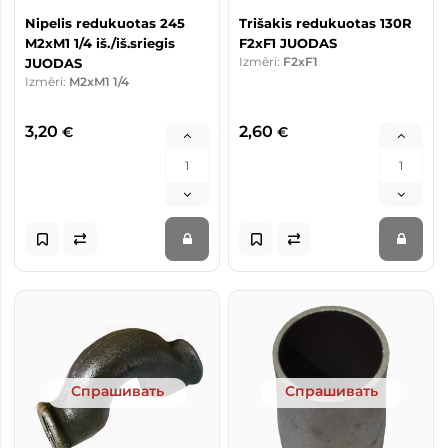
Nipelis redukuotas 245
Trišakis redukuotas 130R
M2xM1 1/4 iš./iš.sriegis
F2xF1 JUODAS
Izmēri:
F2xF1
JUODAS
Izmēri:
M2xM1 1/4
3,20
2,60
€
€
Спрашивать
Спрашивать