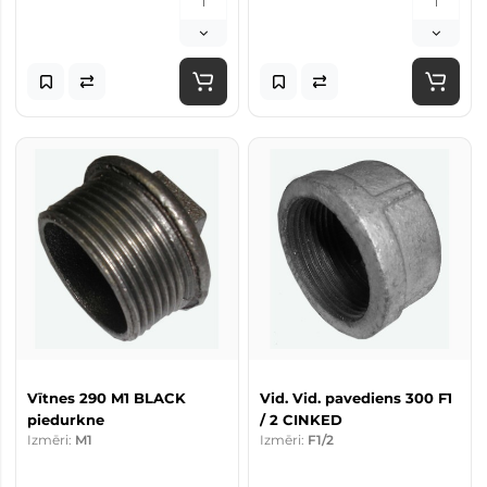
Vītnes 290 M1 BLACK
Vid. Vid. pavediens 300 F1
piedurkne
/ 2 CINKED
Izmēri:
M1
Izmēri:
F1/2