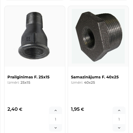
Prailginimas F. 25x15
Samazinājums F. 40x25
Izmēri:
25x15
Izmēri:
40x25
2,40
1,95
€
€