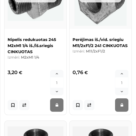
Nipelis redukuotas 245
Perėjimas iš./vid. sriegiu
M2xM1 1/4 iš./iš.sriegis
M11/2xF1/2 241 CINKUOTAS
Izmēri:
M11/2xF1/2
CINKUOTAS
Izmēri:
M2xM1 1/4
3,20
0,76
€
€