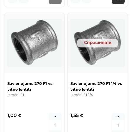
Спрашивать
Savienojums 270 F1 vs
Savienojums 270 F1 1/4 vs
vītne lentīti
vītne lentīti
Izmēri:
F1
Izmēri:
F1 1/4
1,00
1,55
€
€