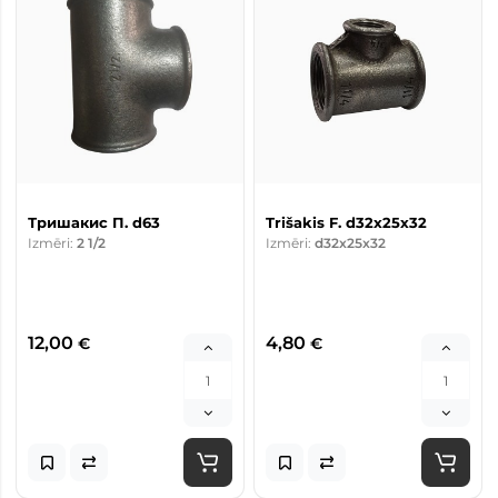
Тришакис П. d63
Trišakis F. d32x25x32
Izmēri:
2 1/2
Izmēri:
d32x25x32
12,00
4,80
€
€