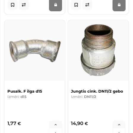
Pusalk. F ilga d15
Jungtis cink. DN11/2 gebo
Izmēri:
d15
Izmēri:
DN11/2
1,77
14,90
€
€