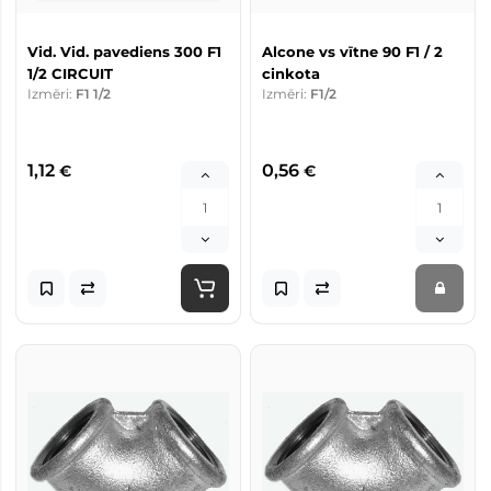
Vid. Vid. pavediens 300 F1
Alcone vs vītne 90 F1 / 2
1/2 CIRCUIT
cinkota
Izmēri:
F1 1/2
Izmēri:
F1/2
1,12
0,56
€
€