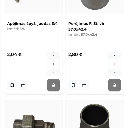
Apėjimas špyž. juodas 3/4
Perėjimas F. Št. vir
Izmēri:
3/4
57.0x42.4
Izmēri:
57.0x42.4
2,04
2,80
€
€