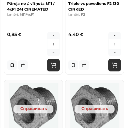
Pāreja no /. vītņota M11 /
Triple vs pavediens F2 130
4xF1 241 CINEMATED
CINKED
Izmēri:
M11/4xF1
Izmēri:
F2
0,85
4,40
€
€
Спрашивать
Спрашивать