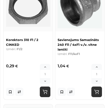
Korektors 310 F1 / 2
Savienojums Samazināts
CINKED
240 F11 / 4xF1 v./v. vītne
Izmēri:
F1/2
lentīti
Izmēri:
F11/4xF1
0,29
1,04
€
€