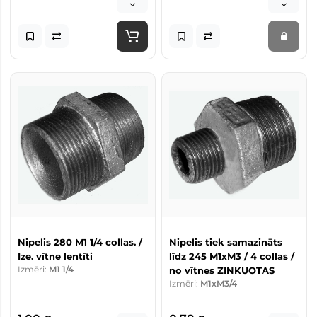
Nipelis 280 M1 1/4 collas. /
Nipelis tiek samazināts
Ize. vītne lentīti
līdz 245 M1xM3 / 4 collas /
Izmēri:
M1 1/4
no vītnes ZINKUOTAS
Izmēri:
M1xM3/4