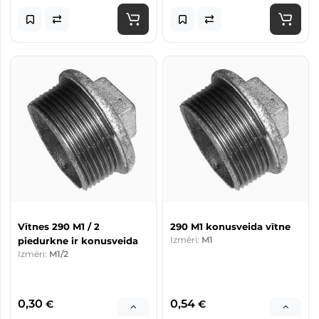
Vītnes 290 M1 / ​​2
290 M1 konusveida vītne
Izmēri:
M1
piedurkne ir konusveida
Izmēri:
M1/2
0,30
0,54
€
€