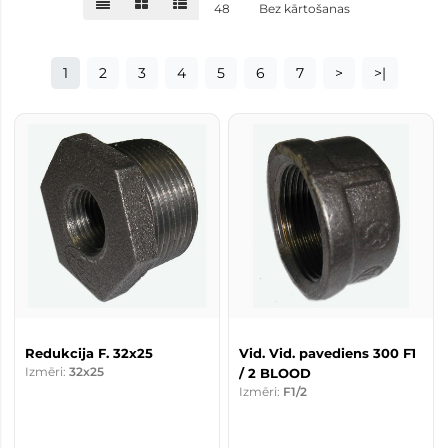
48
Bez kārtošanas
1
2
3
4
5
6
7
>
>|
Redukcija F. 32x25
Vid. Vid. pavediens 300 F1
Izmēri:
32x25
/ 2 BLOOD
Izmēri:
F1/2