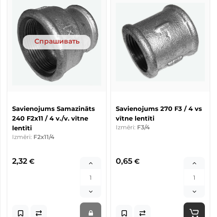
Спрашивать
Savienojums Samazināts
Savienojums 270 F3 / 4 vs
240 F2x11 / 4 v./v. vītne
vītne lentīti
Izmēri:
F3/4
lentīti
Izmēri:
F2x11/4
2,32
0,65
€
€