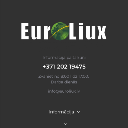
Informācija pa tālruni
+371 202 19475
Zvaniet no 8:00 līdz 17:00.
Darba dienās
info@euroliux.lv
Informācija