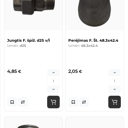
Jungtis F. špiž. d25 v/i
Perėjimas F. Št. 48.3x42.4
Izmēri:
d25
Izmēri:
48.3x42.4
4,85
2,05
€
€