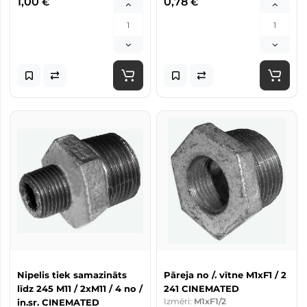
1,00
0,78
€
€
Nipelis tiek samazināts
Pāreja no /. vītne M1xF1 / 2
līdz 245 M11 / 2xM11 / 4 no /
241 CINEMATED
Izmēri:
M1xF1/2
in.sr. CINEMATED