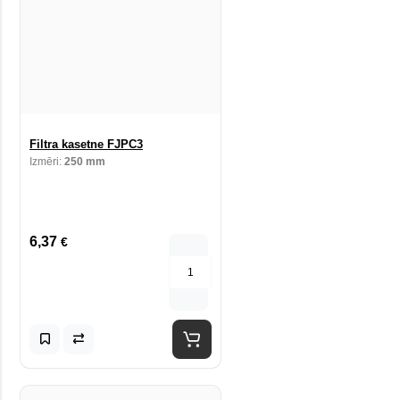
Filtra kasetne FJPC3
Izmēri:
250 mm
6,37
€