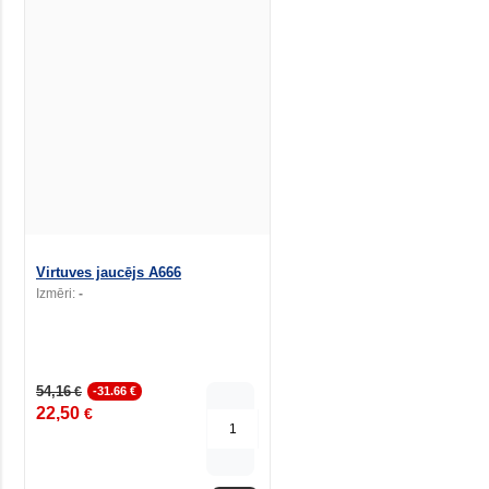
Virtuves jaucējs A666
Izmēri:
-
54,16
€
-31.66 €
22,50
€