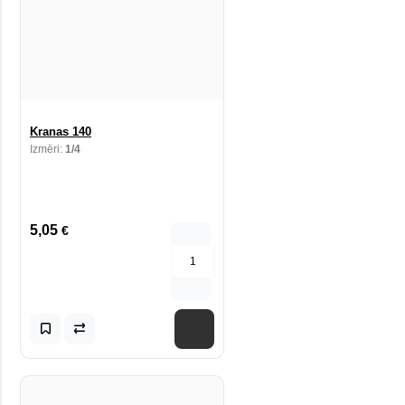
Kranas 140
Izmēri:
1/4
5,05
€