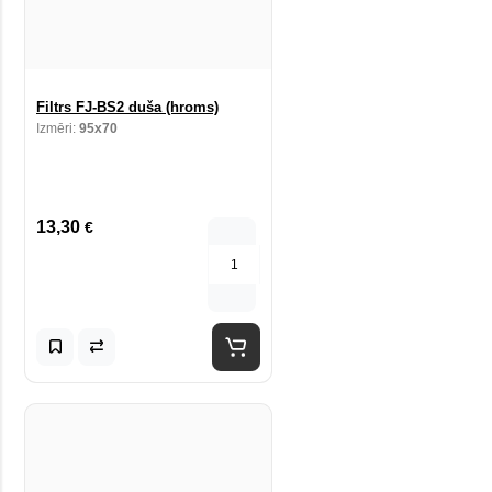
Filtrs FJ-BS2 duša (hroms)
Izmēri:
95x70
13,30
€