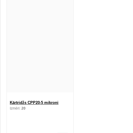
Kārtridžs CPP20-5 mikroni
Izmēri:
20