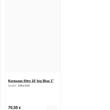
Korpusas filtro 10' big Blue 1"
Izmēri:
346x184
70,55
€