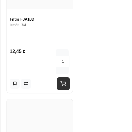
Filtrs FJA10D
Izmēri:
3/4
12,45
€