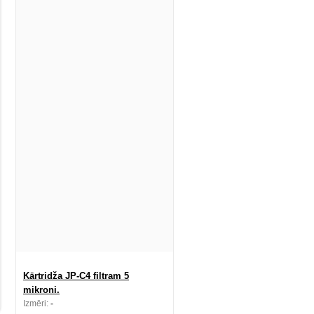
Kārtridža JP-C4 filtram 5
mikroni.
Izmēri:
-