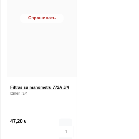
Спрашивать
Filtras su manometru 772A 3/4
Izmēri:
3/4
47,20
€