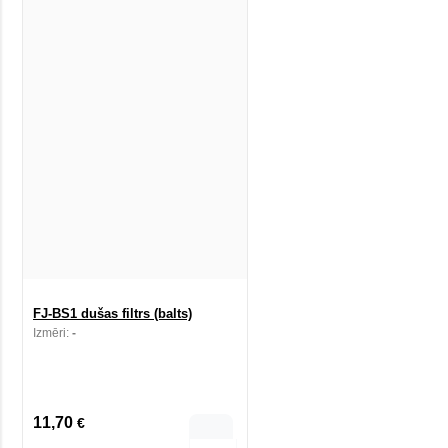
FJ-BS1 dušas filtrs (balts)
Izmēri:
-
11,70
€