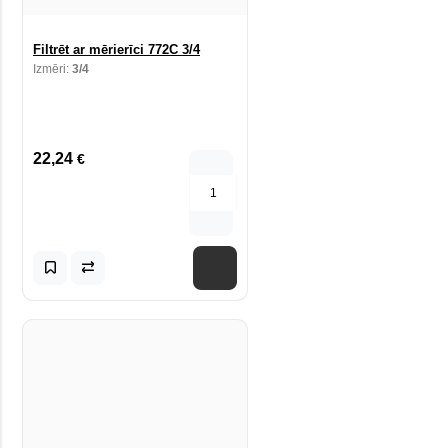
Filtrēt ar mērierīci 772C 3/4
Izmēri:
3/4
22,24
€