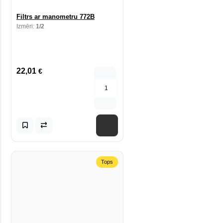
Filtrs ar manometru 772B
Izmēri:
1/2
22,01
€
Tops