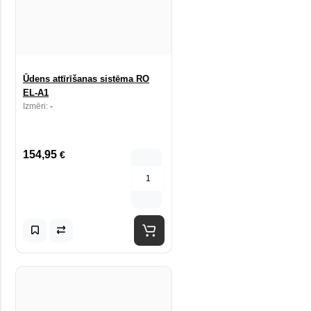
Ūdens attīrīšanas sistēma RO
EL-A1
Izmēri:
-
154,95
€