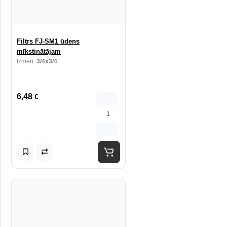
Filtrs FJ-SM1 ūdens
mīkstinātājam
Izmēri:
3/4x3/4
6,48
€