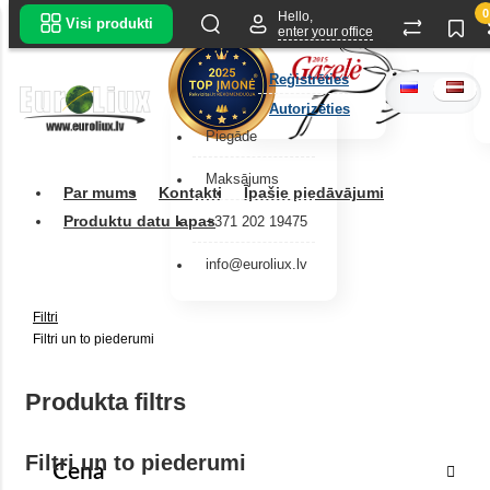
0
Hello,
Visi produkti
enter your office
Reģistrēties
Autorizēties
Piegāde
Maksājums
Par mums
Kontakti
Īpašie piedāvājumi
Produktu datu lapas
+371 202 19475
info@euroliux.lv
Filtri
Filtri un to piederumi
Produkta filtrs
Filtri un to piederumi
Cena