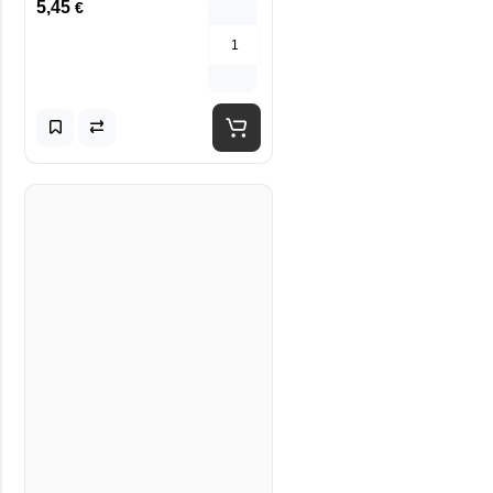
5,45
€