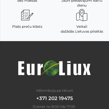
bez maksas
Jauni piedāvājumi katru
dienu
Plašs preču klāsts
Veikali
dažādās Lietuvas pilsētās
Informācija pa tālruni
+371 202 19475
Zvaniet no 8:00 līdz 17:00.