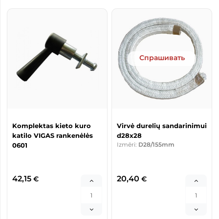
Спрашивать
Komplektas kieto kuro
Virvė durelių sandarinimui
katilo VIGAS rankenėlės
d28x28
Izmēri:
D28/155mm
0601
42,15
20,40
€
€