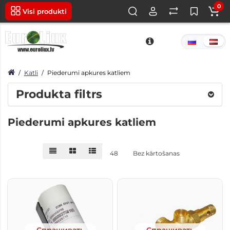
0
Visi produkti
Katli
Piederumi apkures katliem
Produkta filtrs
Piederumi apkures katliem
48
Bez kārtošanas