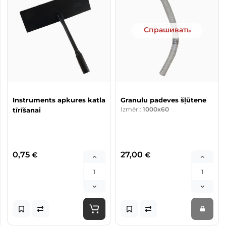
Спрашивать
Instruments apkures katla
Granulu padeves šļūtene
Izmēri:
1000x60
tīrīšanai
0,75
27,00
€
€