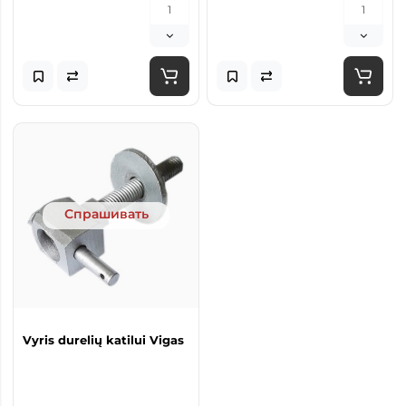
Спрашивать
Vyris durelių katilui Vigas