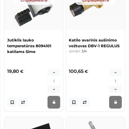
Спрашивать
Спрашивать
Jutiklis lauko
Katilo avarinis aušinimo
temperatūros 8094101
vožtuvas DBV-1 REGULUS
Izmēri:
3/4
katilams Sime
19,80
100,65
€
€