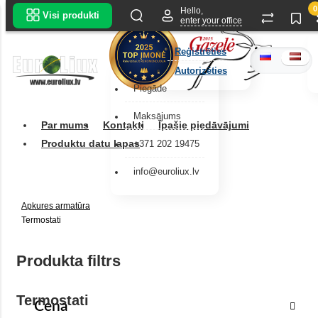
0
Hello,
Visi produkti
enter your office
Reģistrēties
Autorizēties
Piegāde
Maksājums
Par mums
Kontakti
Īpašie piedāvājumi
Produktu datu lapas
+371 202 19475
info@euroliux.lv
Apkures armatūra
Termostati
Produkta filtrs
Termostati
Cena