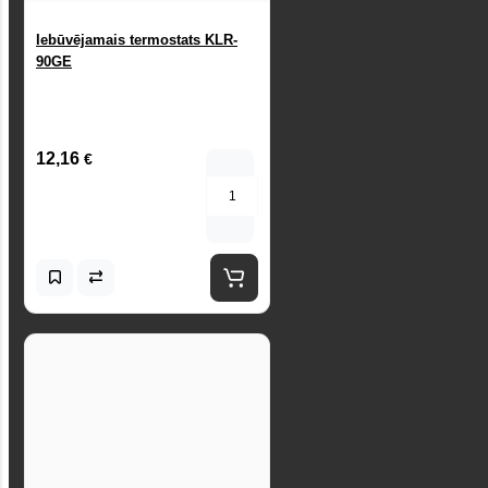
Iebūvējamais termostats KLR-
90GE
12,16
€