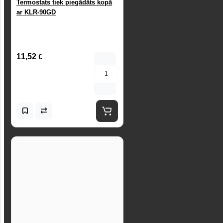
Termostats tiek piegādāts kopā
ar KLR-90GD
11,52
€