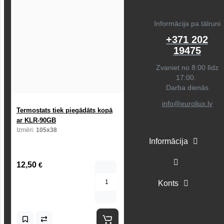
Informācija pa tālruni
+371 202
19475
Zvaniet no 8:00 līdz
17:00.
Darba dienās
info@euroliux.lv
Termostats tiek piegādāts kopā
ar KLR-90GB
Izmēri:
105x38
Informācija
12,50
€
Konts