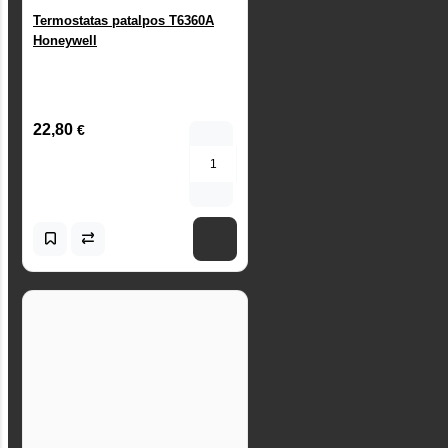
Termostatas patalpos T6360A
Honeywell
22,80
€