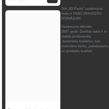
SIA „SD Parks” uzņēmuma
moto ir VIDEI DRAUDZĪGI
RISINĀJUMI
Uzņēmums dibināts
2007.gadā. Darības laikā ir ar
stabilu profesionālu
darbinieku kolektīvu, kas
nodrošina darbu, pakalpojumu
un produktu kvalitāti