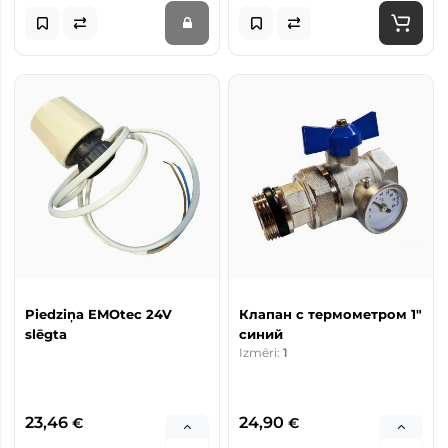
Piedziņa EMOtec 24V
Клапан с термометром 1"
slēgta
синий
Izmēri:
1
23,46
24,90
€
€