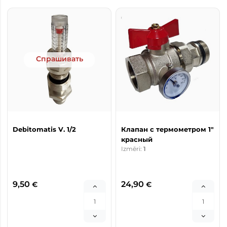
Спрашивать
Debitomatis V. 1/2
Клапан с термометром 1"
красный
Izmēri:
1
9,50
24,90
€
€