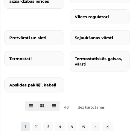
aizsardzības ierīces
Vilces regulatori
Pretvārsti un sieti
Sajaukšanas vārsti
Termostati
Termostatiskās galvas,
vārsti
Apsildes paklāji, kabeļi
48
Bez kārtošanas
1
2
3
4
5
6
>
>|