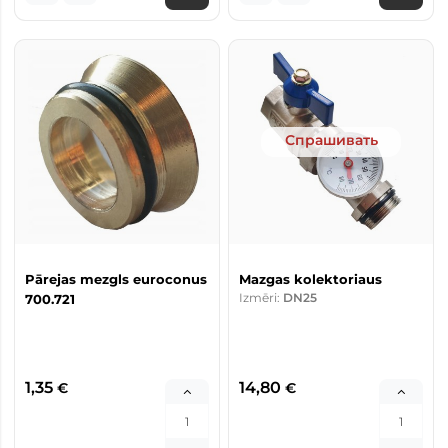
Спрашивать
Pārejas mezgls euroconus
Mazgas kolektoriaus
Izmēri:
DN25
700.721
1,35
14,80
€
€