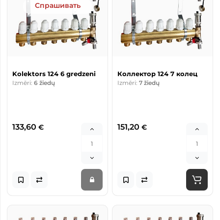
Спрашивать
Kolektors 124 6 gredzeni
Коллектор 124 7 колец
Izmēri:
6 žiedų
Izmēri:
7 žiedų
133,60
151,20
€
€