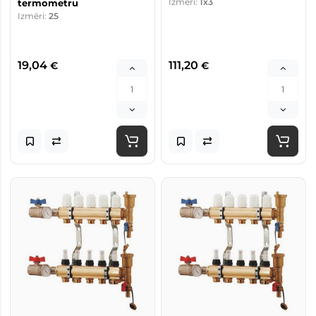
Izmēri:
1x3
termometru
Izmēri:
25
19,04
111,20
€
€