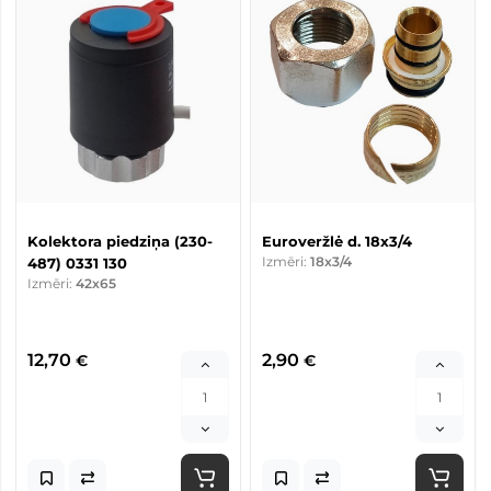
Kolektora piedziņa (230-
Euroveržlė d. 18x3/4
Izmēri:
18x3/4
487) 0331 130
Izmēri:
42x65
12,70
2,90
€
€