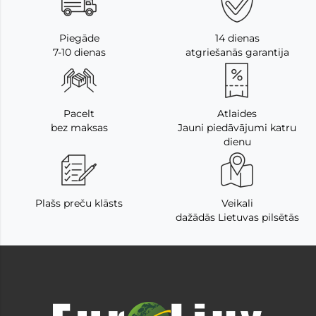
Piegāde
14 dienas
7-10 dienas
atgriešanās garantija
Pacelt
Atlaides
bez maksas
Jauni piedāvājumi katru
dienu
Plašs preču klāsts
Veikali
dažādās Lietuvas pilsētās