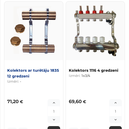
Kolektors ar turētāju 1835
Kolektors 1116 4 gredzeni
Izmēri:
1x3/4
12 gredzeni
Izmēri:
-
71,20
69,60
€
€