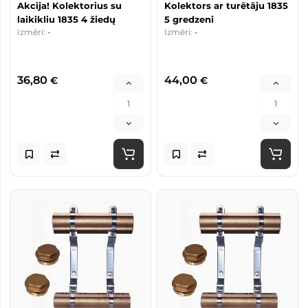
Akcija! Kolektorius su
Kolektors ar turētāju 1835
laikikliu 1835 4 žiedų
5 gredzeni
Izmēri:
-
Izmēri:
-
36,80
44,00
€
€