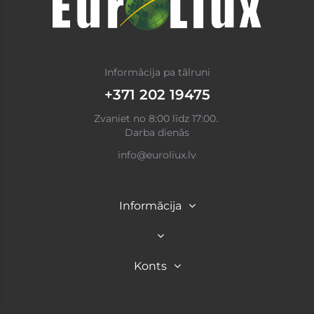
Informācija pa tālruni
+371 202 19475
Zvaniet no 8:00 līdz 17:00.
Darba dienās
info@euroliux.lv
Informācija
Konts