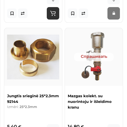
Спрашивать
Jungtis srieginė 25*2.3mm
Mazgas kolekt. su
92144
nuorintoju ir išleidimo
Izmēri:
25*2.3mm
kranu
5,40
14,80
€
€