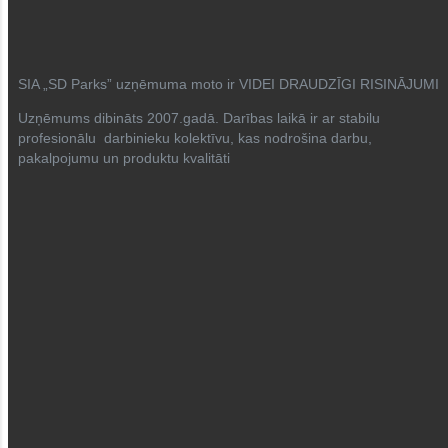
SIA „SD Parks” uzņēmuma moto ir VIDEI DRAUDZĪGI RISINĀJUMI
Uzņēmums dibināts 2007.gadā. Darības laikā ir ar stabilu
profesionālu darbinieku kolektīvu, kas nodrošina darbu,
pakalpojumu un produktu kvalitāti