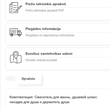
Preču tehniskie apraksti
Preču tehniskie apraksti PDF
Piegādes informācija
Piegādes un atgriešanas informācija
Euroliux santehnikas saloni
Fiziskie veikala kontakti
Apraksts
Комплектация: Смеситель для ванны, душевой шланг,
насадка для душа и держатель душа.