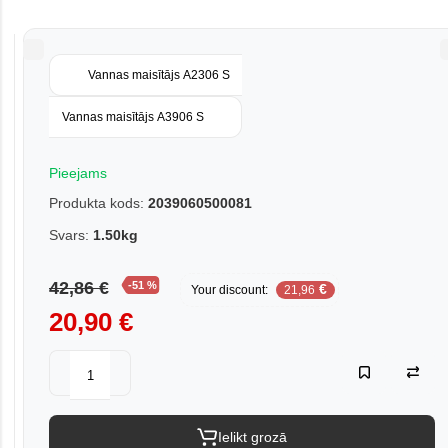
Vannas maisītājs A2306 S
Vannas maisītājs A3906 S
Pieejams
Produkta kods:
2039060500081
Svars:
1.50kg
42,86 €
-51 %
€
Your discount:
21,96
20,90 €
Ielikt grozā