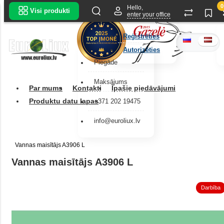
0
Hello,
Visi produkti
enter your office
Reģistrēties
Autorizēties
Piegāde
Maksājums
Par mums
Kontakti
Īpašie piedāvājumi
Produktu datu lapas
+371 202 19475
info@euroliux.lv
Vannas maisītājs A3906 L
Vannas maisītājs A3906 L
Darbība