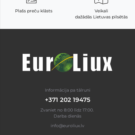
Plašs preču klāsts
Veikali
dažādās Lietuvas pilsētās
Informācija pa tālruni
+371 202 19475
Zvaniet no 8:00 līdz 17:00.
Darba dienās
info@euroliux.lv