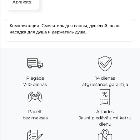
Apraksts
Комплектация: Смеситель для ванны, душевой шланг,
насадка для душа и держатель душа.
Piegāde
14 dienas
7-10 dienas
atgriešanās garantija
Pacelt
Atlaides
bez maksas
Jauni piedāvājumi katru
dienu