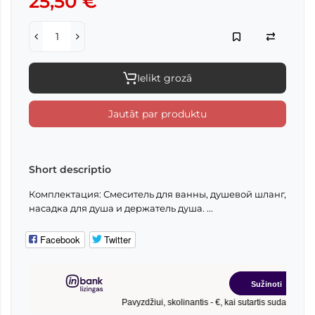
25,50 €
Ielikt grozā
Jautāt par produktu
Short descriptio
Комплектация: Смеситель для ванны, душевой шланг,
насадка для душа и держатель душа. ...
Facebook
Twitter