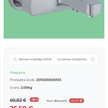
Vannas maisītājs A1203
Uz sienas nostiprināmais dušas mai
Pieejams
Produkta kods:
2013030500103
Svars:
2.00kg
60,82 €
-58 %
€
Your discount:
35,32