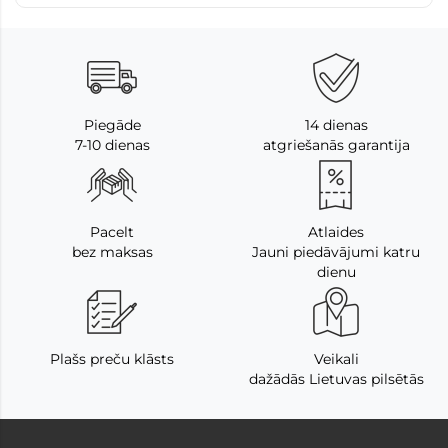
Piegāde
14 dienas
7-10 dienas
atgriešanās garantija
Pacelt
Atlaides
bez maksas
Jauni piedāvājumi katru
dienu
Plašs preču klāsts
Veikali
dažādās Lietuvas pilsētās