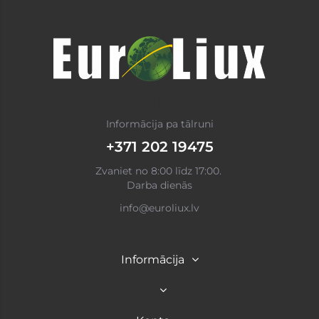
Informācija pa tālruni
+371 202 19475
Zvaniet no 8:00 līdz 17:00.
Darba dienās
info@euroliux.lv
Informācija