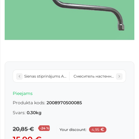
Sienas stiprinājums A3905
Смеситель настенный A7505Z
Pieejams
Produkta kods:
2008970500085
Svars:
0.30kg
20,85 €
-24 %
€
Your discount:
4,95