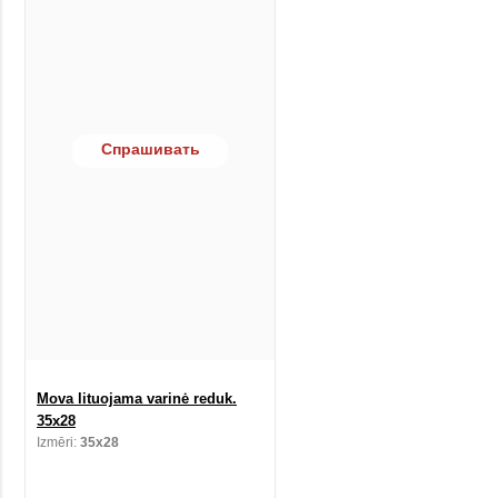
Спрашивать
Mova lituojama varinė reduk.
35x28
Izmēri:
35x28