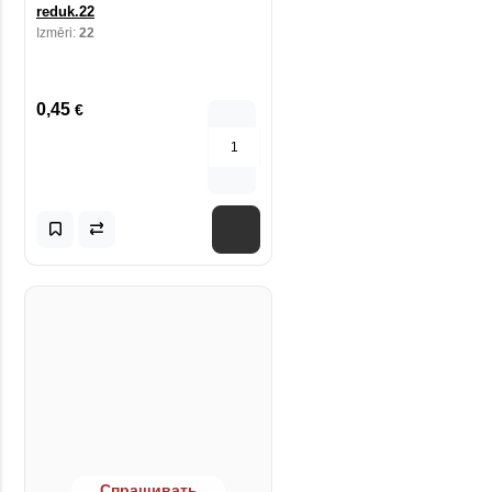
reduk.22
Izmēri:
22
0,45
€
Спрашивать