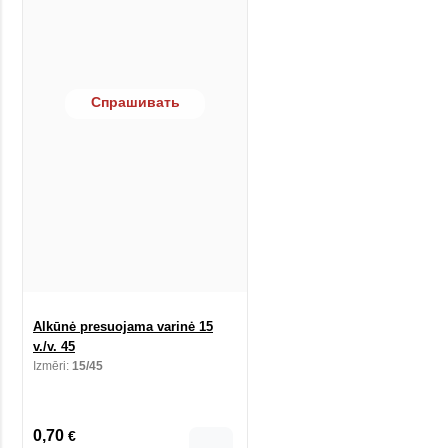
Спрашивать
Alkūnė presuojama varinė 15
v./v. 45
Izmēri:
15/45
0,70
€