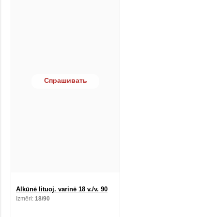
Спрашивать
Alkūnė lituoj. varinė 18 v./v. 90
Izmēri:
18/90