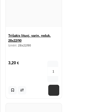
Trišakis lituoj. varin. reduk.
28x22/90
Izmēri:
28x22/90
3,20
€