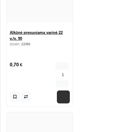
Alkūnė presuojama varinė 22
v./v. 90
Izmēri:
22/90
0,70
€