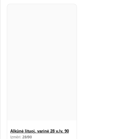
Alkūnė lituoj. varinė 28 v./v. 90
Izmēri:
28/90