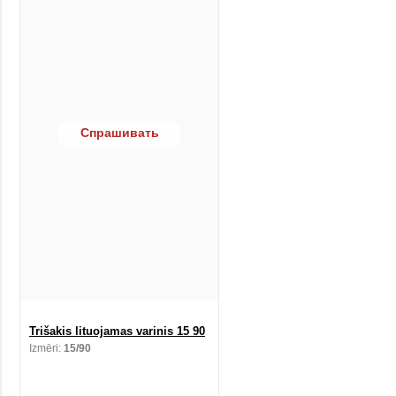
Спрашивать
Trišakis lituojamas varinis 15 90
Izmēri:
15/90