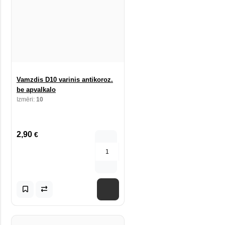
Vamzdis D10 varinis antikoroz.
be apvalkalo
Izmēri:
10
2,90
€