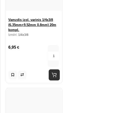
Vamzdis izol. varinis 1/4x3/8
(6.35mm+9.52mm 0.8mm) 20m
kompl.
Izmēri:
1/4x3/8
6,95
€