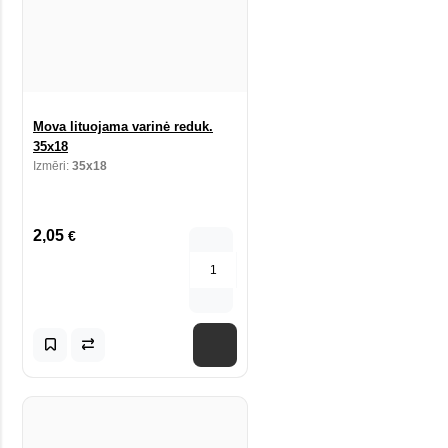
Mova lituojama varinė reduk.
35x18
Izmēri:
35x18
2,05
€