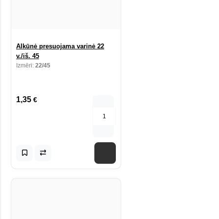
Alkūnė presuojama varinė 22
v./iš. 45
Izmēri:
22/45
1,35
€