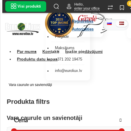
0
Hello,
Visi produkti
enter your office
Reģistrēties
Autorizēties
Piegāde
Maksājums
Par mums
Kontakti
Īpašie piedāvājumi
Produktu datu lapas
+371 202 19475
info@euroliux.lv
Vara caurule un savienotāji
Produkta filtrs
Vara caurule un savienotāji
Cena