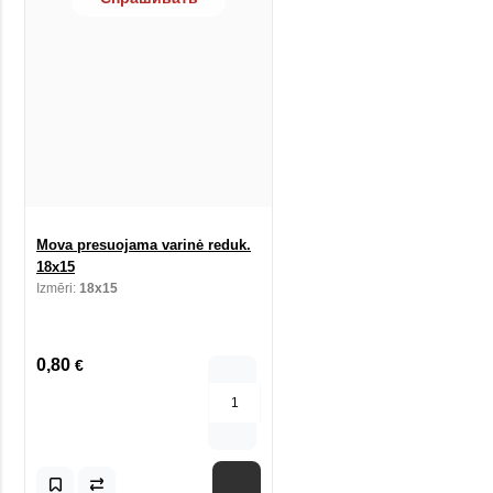
Mova presuojama varinė reduk.
18x15
Izmēri:
18x15
0,80
€