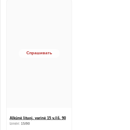
Спрашивать
Alkūnė lituoj. varinė 15 v./iš. 90
Izmēri:
15/90