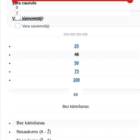
Vara caurule
Kategorija
Vara caurule
Vara savienotāji
Vara savienotāji
25
48
50
75
100
48
Bez kārtošanas
Bez kārtošanas
Nosaukums (A - Ž)