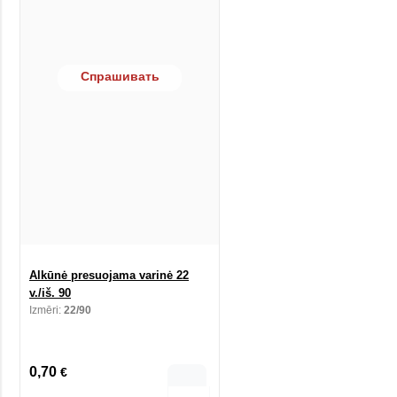
Спрашивать
Alkūnė presuojama varinė 22
v./iš. 90
Izmēri:
22/90
0,70
€