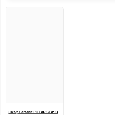
1800
1850
1885
1900
1940
1950
1970
Шкаф Cersanit PILLAR CLASO