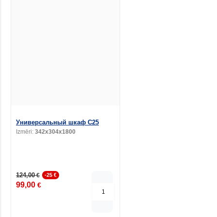
Универсальный шкаф C25
Izmēri:
342x304x1800
124,00
€
-25 €
99,00
€