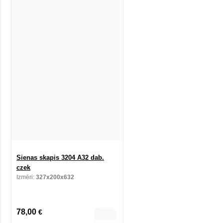
Sienas skapis 3204 A32 dab.
czek
Izmēri:
327x200x632
78,00
€