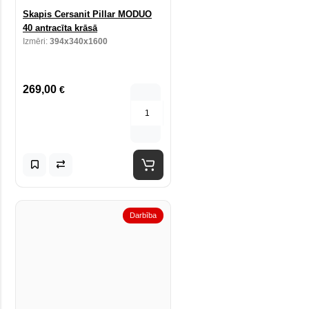
Skapis Cersanit Pillar MODUO
40 antracīta krāsā
Izmēri:
394x340x1600
269,00
€
Darbība