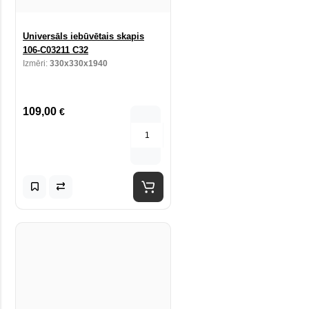
Universāls iebūvētais skapis
106-C03211 C32
Izmēri:
330x330x1940
109,00
€