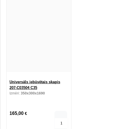
Universāls iebūvētais skapis
207-C03504 C35
Izmēri:
350x300x1690
165,00
€