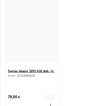
Sienas skapis 3203 A32 dab. rij.
Izmēri:
327x200x632
78,00
€