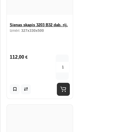
Sienas skapis 3203 B32 dab. rij.
Izmēri:
327x330x500
112,00
€