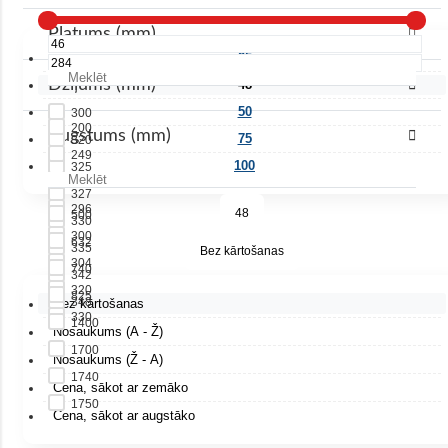
Platums (mm)
25
Dziļums (mm)
48
50
300
200
Augstums (mm)
75
320
249
100
325
255
327
296
48
500
330
300
632
335
Bez kārtošanas
304
740
342
320
825
348
Bez kārtošanas
330
1400
350
Nosaukums (A - Ž)
355
1700
400
Nosaukums (Ž - A)
450
1740
450
Cena, sākot ar zemāko
1750
600
Cena, sākot ar augstāko
1770
636