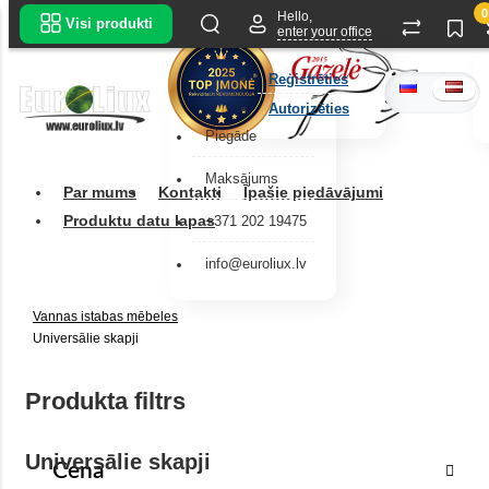
0
Hello,
Visi produkti
enter your office
Reģistrēties
Autorizēties
Piegāde
Maksājums
Par mums
Kontakti
Īpašie piedāvājumi
Produktu datu lapas
+371 202 19475
info@euroliux.lv
Vannas istabas mēbeles
Universālie skapji
Produkta filtrs
Universālie skapji
Cena