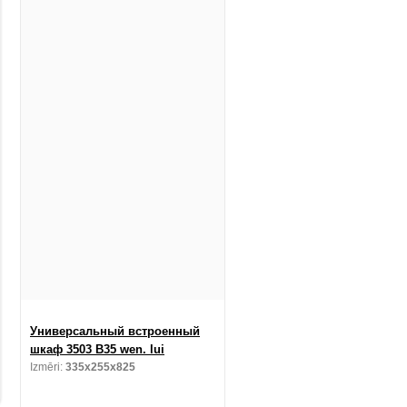
Универсальный встроенный
шкаф 3503 B35 wen. lui
Izmēri:
335x255x825