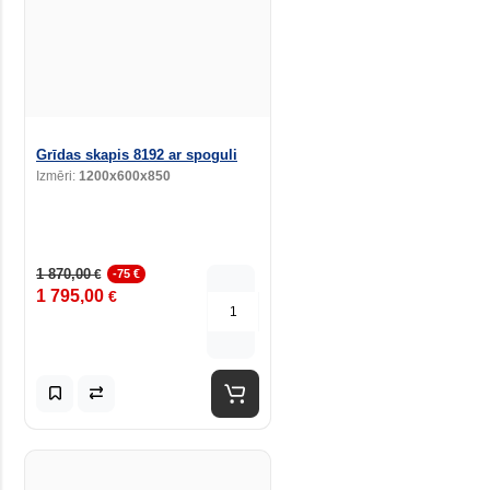
Grīdas skapis 8192 ar spoguli
Izmēri:
1200x600x850
1 870,00
€
-75 €
1 795,00
€