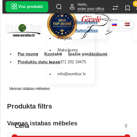
0
Hello,
Visi produkti
enter your office
Reģistrēties
Autorizēties
Piegāde
Maksājums
Par mums
Kontakti
Īpašie piedāvājumi
Produktu datu lapas
+371 202 19475
info@euroliux.lv
Vannas istabas mēbeles
Produkta filtrs
Vannas istabas mēbeles
Cena