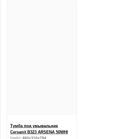
Тумба под умывальник
Cersanit B323 ARSENA 50WHI
Izmēri:
460x310x794