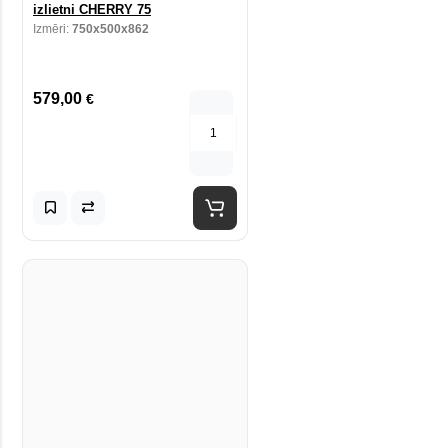
izlietni CHERRY 75
Izmēri:
750x500x862
579,00
€