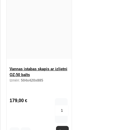
Vannas istabas skapis ar izlietni
OZ-50 balts
Izmēri:
504x420x885
179,00
€