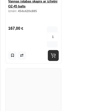
Vannas istabas skapis ar izlietni
OZ-45 balts
Izmēri:
454x420x885
167,00
€