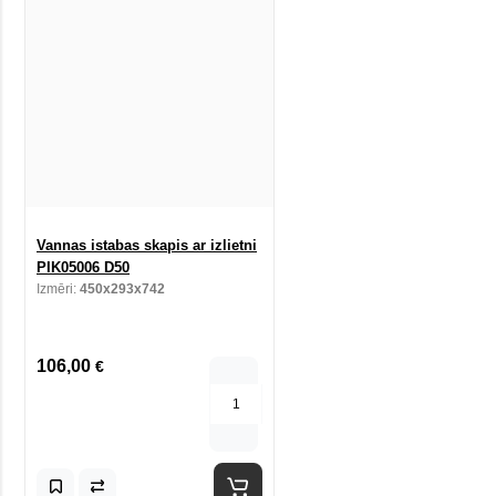
Vannas istabas skapis ar izlietni
PIK05006 D50
Izmēri:
450x293x742
106,00
€