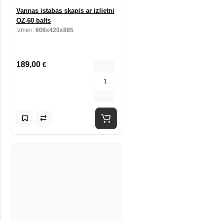
Vannas istabas skapis ar izlietni
OZ-60 balts
Izmēri:
608x420x885
189,00
€