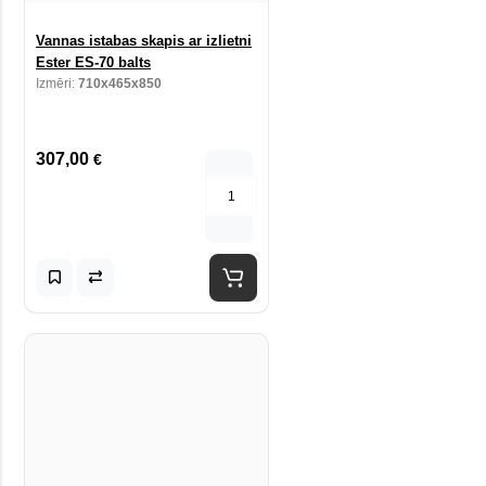
Vannas istabas skapis ar izlietni
Ester ES-70 balts
Izmēri:
710x465x850
307,00
€