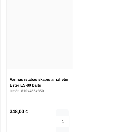
Vannas istabas skapis ar izlietni
Ester ES-80 balts
Izmēri:
810x465x850
348,00
€