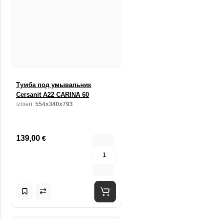
Тумба под умывальник
Cersanit A22 CARINA 60
Izmēri:
554x340x793
139,00
€