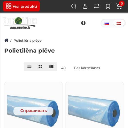
0
Visi produkti
Polietilēna plēve
Polietilēna plēve
48
Bez kārtošanas
Спрашивать