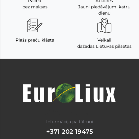
Pacelt
Atlaides
bez maksas
Jauni piedāvājumi katru
dienu
Plašs preču klāsts
Veikali
dažādās Lietuvas pilsētās
Informācija pa tālruni
+371 202 19475