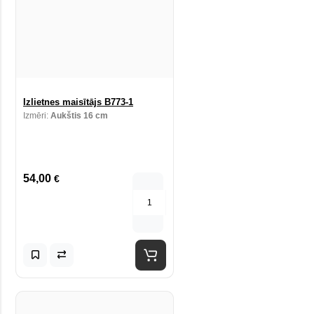
Izlietnes maisītājs B773-1
Izmēri:
Aukštis 16 cm
54,00
€