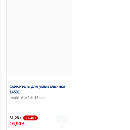
Смеситель для умывальника
14501
Izmēri:
Aukštis 18 cm
31,28
€
-14.38 €
16,90
€