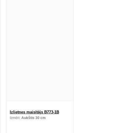
Izlietnes maisītājs B773-1B
Izmēri:
Aukštis 30 cm