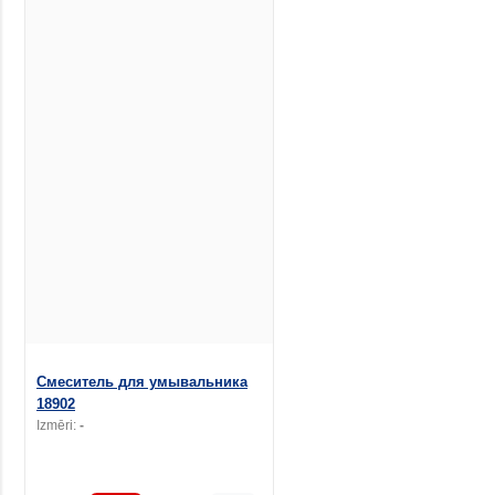
Смеситель для умывальника
18902
Izmēri:
-