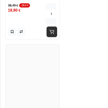
38,40
€
-19.5 €
18,90
€