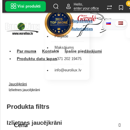
0
Hello,
Visi produkti
enter your office
Reģistrēties
Autorizēties
Piegāde
Maksājums
Par mums
Kontakti
Īpašie piedāvājumi
Produktu datu lapas
+371 202 19475
info@euroliux.lv
Jaucējkrāni
Izlietnes jaucējkrāni
Produkta filtrs
Izlietnes jaucējkrāni
Cena