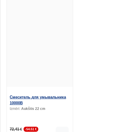
Смеситель для умывальника
10000B
Izmēri:
Aukštis 22 cm
72,41
€
-54.51 €