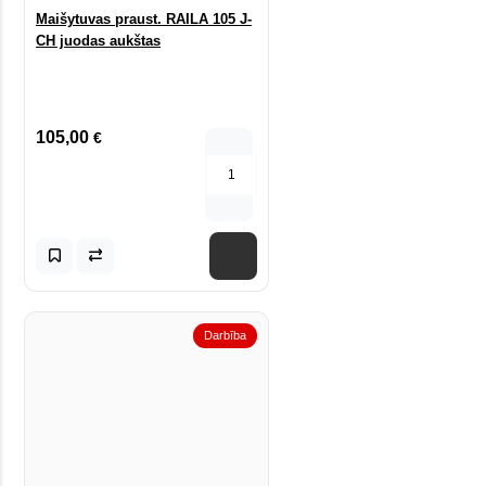
Maišytuvas praust. RAILA 105 J-
CH juodas aukštas
105,00
€
Darbība