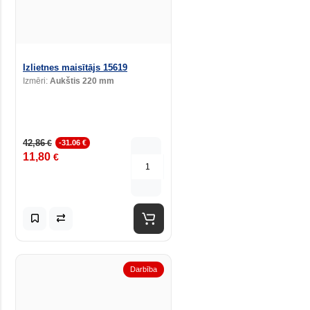
Izlietnes maisītājs 15619
Izmēri:
Aukštis 220 mm
42,86
€
-31.06 €
11,80
€
Darbība