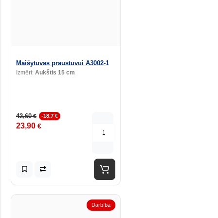
Maišytuvas praustuvui A3002-1
Izmēri:
Aukštis 15 cm
42,60
€
-18.7 €
23,90
€
Darbība