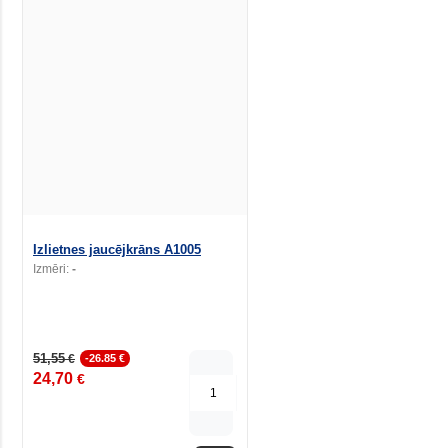
Izlietnes jaucējkrāns A1005
Izmēri:
-
51,55
€
-26.85 €
24,70
€