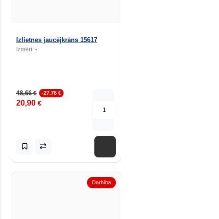
Izlietnes jaucējkrāns 15617
Izmēri:
-
48,66
€
-27.76 €
20,90
€
Darbība