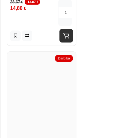
28,67
€
-13.87 €
14,80
€
Darbība