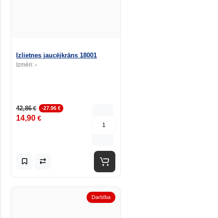
Izlietnes jaucējkrāns 18001
Izmēri:
-
42,86
€
-27.96 €
14,90
€
Darbība