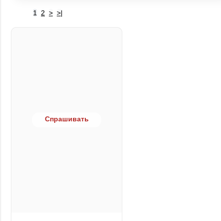
1
2
>
>|
Спрашивать