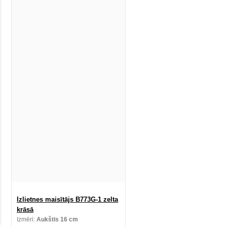
Izlietnes maisītājs B773G-1 zelta
krāsā
Izmēri:
Aukštis 16 cm