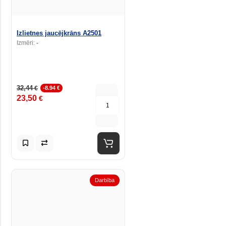
Izlietnes jaucējkrāns A2501
Izmēri:
-
32,44
€
-8.94 €
23,50
€
Darbība