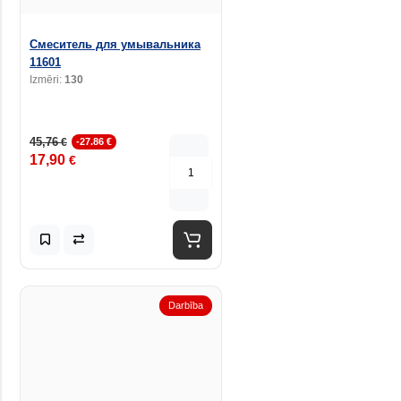
Смеситель для умывальника
11601
Izmēri:
130
45,76
€
-27.86 €
17,90
€
Darbība