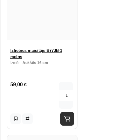
Izlietnes maisītājs B773B-1
melns
Izmēri:
Aukštis 16 cm
59,00
€