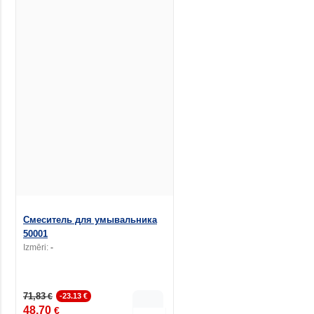
Смеситель для умывальника
50001
Izmēri:
-
71,83
€
-23.13 €
48,70
€