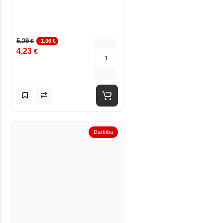
5,29
€
-1.06 €
4,23
€
Darbība