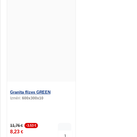
Granīta flīzes GREEN
Izmēri:
600x300x10
11,76
€
-3.53 €
8,23
€