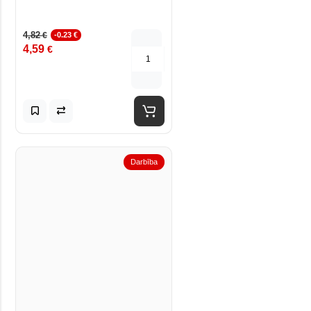
4,82
€
-0.23 €
4,59
€
Darbība