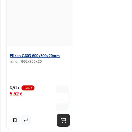
Flīzes G603 600x300x20mm
Izmēri:
600x300x20
6,91
€
-1.39 €
5,52
€