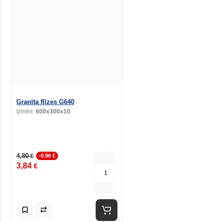
Granīta flīzes G640
Izmēri:
600x300x10
4,80
€
-0.96 €
3,84
€