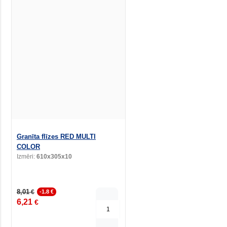
Granīta flīzes RED MULTI
COLOR
Izmēri:
610x305x10
8,01
€
-1.8 €
6,21
€