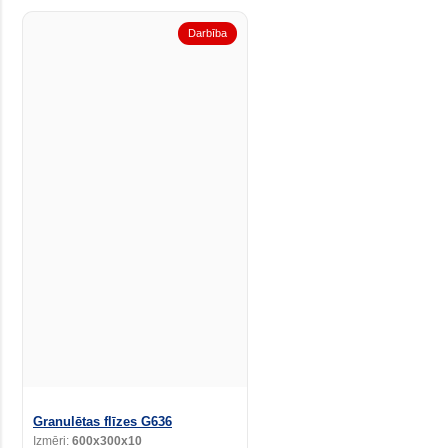
Darbība
Granulētas flīzes G636
Izmēri:
600x300x10