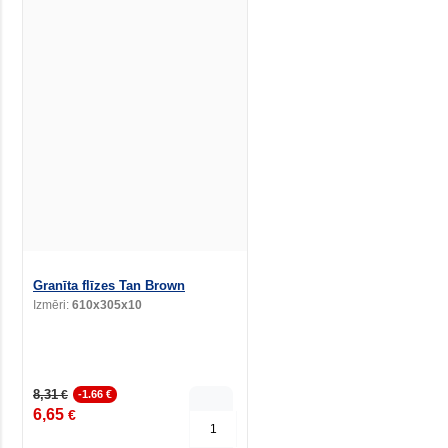
Granīta flīzes Tan Brown
Izmēri:
610x305x10
8,31
€
-1.66 €
6,65
€