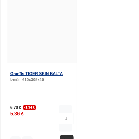
Granīts TIGER SKIN BALTA
Izmēri:
610x305x10
6,70
€
-1.34 €
5,36
€