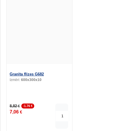
Granīta flīzes G682
Izmēri:
600x300x10
8,82
€
-1.76 €
7,06
€