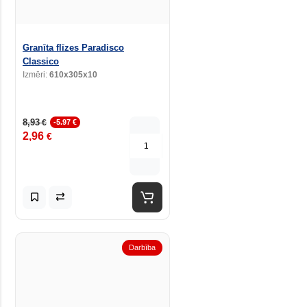
Granīta flīzes Paradisco
Classico
Izmēri:
610x305x10
8,93
€
-5.97 €
2,96
€
Darbība