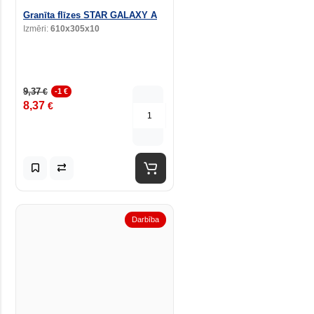
Granīta flīzes STAR GALAXY A
Izmēri:
610x305x10
9,37
€
-1 €
8,37
€
Darbība