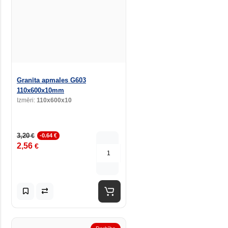
Granīta apmales G603
110x600x10mm
Izmēri:
110x600x10
3,20
€
-0.64 €
2,56
€