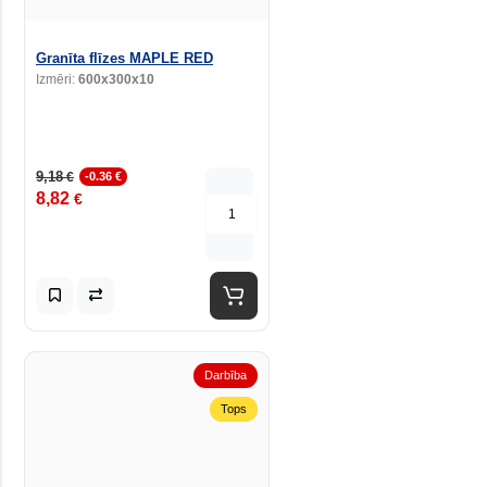
Granīta flīzes MAPLE RED
Izmēri:
600x300x10
9,18
€
-0.36 €
8,82
€
Darbība
Tops