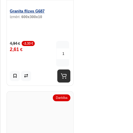
Granīta flīzes G687
Izmēri:
600x300x10
4,94
€
-2.33 €
2,61
€
Darbība