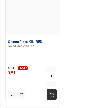
Granīta flīzes XILI RED
Izmēri:
600x300x10
4,94
€
-1.43 €
3,51
€