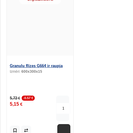
Granulu flīzes G664 ir raupja
Izmēri:
600x300x15
5,72
€
-0.57 €
5,15
€