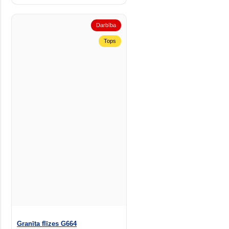
Darbība
Tops
Granīta flīzes G664