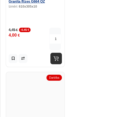
Granīta flīzes G664 QZ
Izmēri:
610x305x10
4,45
€
-0.45 €
4,00
€
Darbība