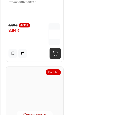
Izmēri:
600x300x10
4,80
€
-0.96 €
3,84
€
Darbība
Спрашивать