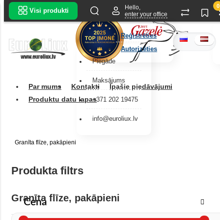
0
Hello,
Visi produkti
enter your office
Reģistrēties
Autorizēties
Piegāde
Maksājums
Par mums
Kontakti
Īpašie piedāvājumi
Produktu datu lapas
+371 202 19475
info@euroliux.lv
Granīta flīze, pakāpieni
Produkta filtrs
Granīta flīze, pakāpieni
Cena