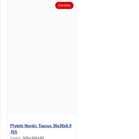
Darbība
Plytelė Nordic Taurus 30x30x0.9
76S
Izmēri:
300x300x90