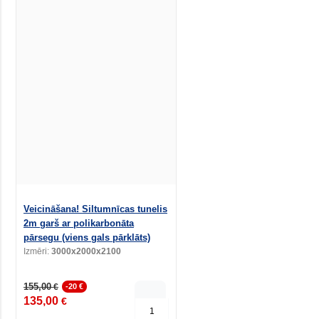
Veicināšana! Siltumnīcas tunelis
2m garš ar polikarbonāta
pārsegu (viens gals pārklāts)
Izmēri:
3000x2000x2100
155,00
€
-20 €
135,00
€