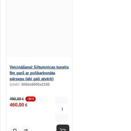
Veicināšana! Siltumnīcas tunelis
8m garš ar polikarbonāta
pārsegu (abi gali atvērti)
Izmēri:
3000x8000x2100
490,00
€
-30 €
460,00
€