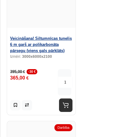
Veicināšana! Siltumnīcas tunelis
6 m garš ar polikarbonāta
pārsegu (viens gals pārklāts)
Izmēri:
3000x6000x2100
395,00
€
-30 €
365,00
€
Darbība