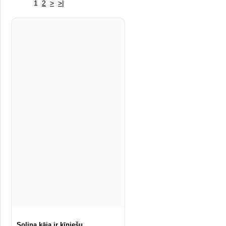
1
2
>
>|
Soliņa kāja ir ķīniešu