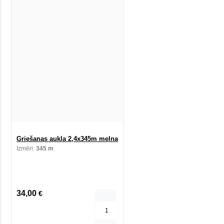
Griešanas aukla 2,4x345m melna
Izmēri:
345 m
34,00
€