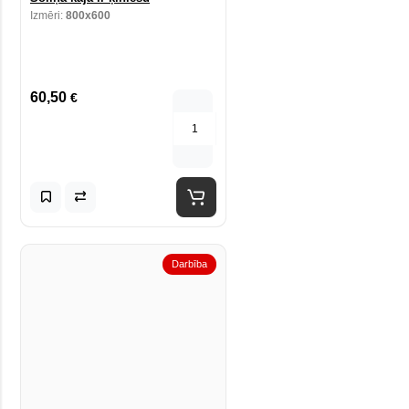
Izmēri:
800x600
60,50
€
Darbība