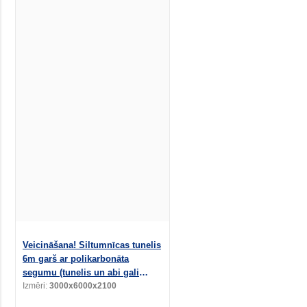
Veicināšana! Siltumnīcas tunelis
6m garš ar polikarbonāta
segumu (tunelis un abi gali
pārklāti)
Izmēri:
3000x6000x2100