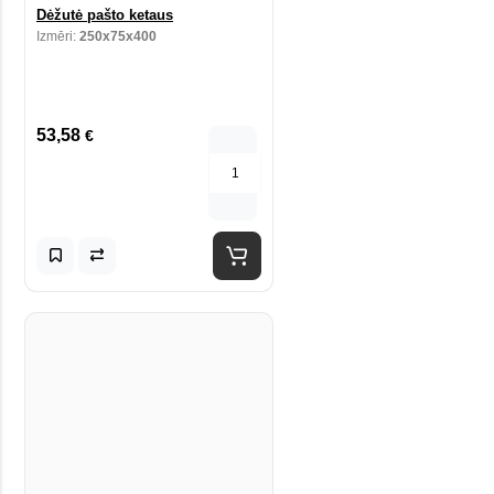
Dėžutė pašto ketaus
Izmēri:
250x75x400
53,58
€