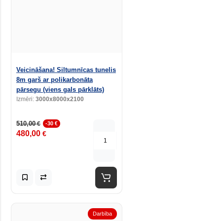
Veicināšana! Siltumnīcas tunelis
8m garš ar polikarbonāta
pārsegu (viens gals pārklāts)
Izmēri:
3000x8000x2100
510,00
€
-30 €
480,00
€
Darbība