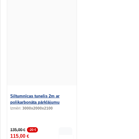
Siltumnīcas tunelis 2m ar
polikarbonāta pārklājumu
Izmēri:
3000x2000x2100
135,00
€
-20 €
115,00
€