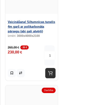
Veicināšana! Siltumnīcas tunelis
4m garš ar polikarbonāta
pārsegu (abi gali atvērti)
Izmēri:
3000x4000x2100
260,00
€
-30 €
230,00
€
Darbība