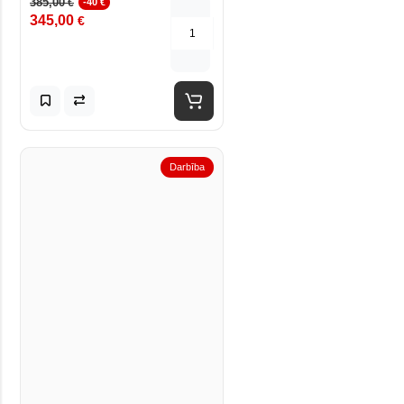
385,00
€
-40 €
345,00
€
Darbība