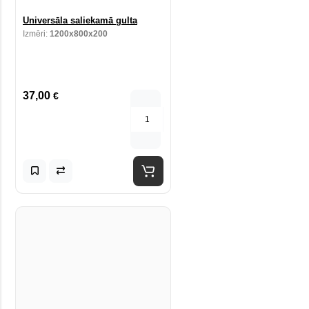
Universāla saliekamā gulta
Izmēri:
1200x800x200
37,00
€