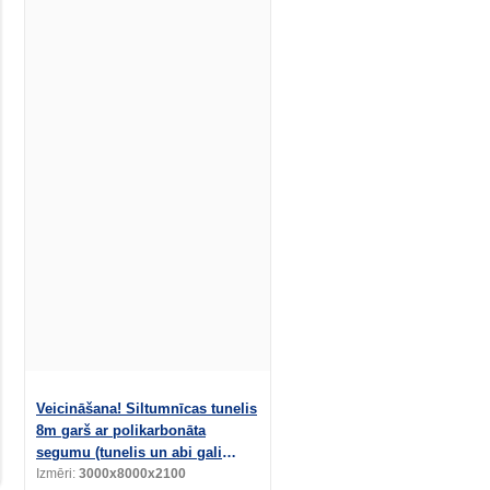
Veicināšana! Siltumnīcas tunelis
8m garš ar polikarbonāta
segumu (tunelis un abi gali
pārklāti)
Izmēri:
3000x8000x2100