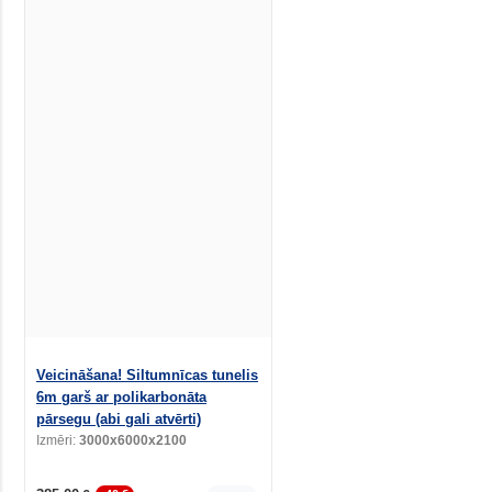
Veicināšana! Siltumnīcas tunelis
6m garš ar polikarbonāta
pārsegu (abi gali atvērti)
Izmēri:
3000x6000x2100