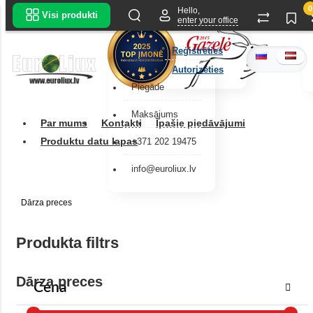
0
Hello,
Visi produkti
enter your office
Reģistrēties
Autorizēties
Piegāde
Maksājums
Par mums
Kontakti
Īpašie piedāvājumi
Produktu datu lapas
+371 202 19475
info@euroliux.lv
Dārza preces
Produkta filtrs
Dārza preces
Cena