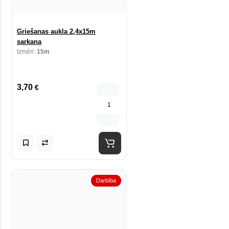
Griešanas aukla 2,4x15m
sarkana
Izmēri:
15m
3,70
€
Darbība