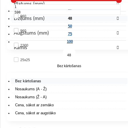
Platums (mm)
25
960
Dziļums (mm)
48
50
960
Augstums (mm)
75
100
2200
Rāmis
48
25x25
Bez kārtošanas
Bez kārtošanas
Nosaukums (A - Ž)
Nosaukums (Ž - A)
Cena, sākot ar zemāko
Cena, sākot ar augstāko