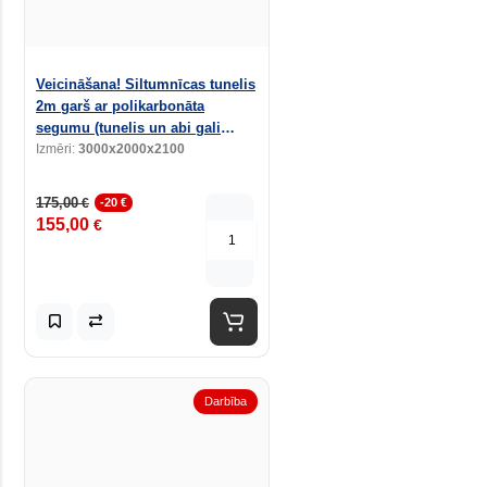
Veicināšana! Siltumnīcas tunelis
2m garš ar polikarbonāta
segumu (tunelis un abi gali
pārklāti)
Izmēri:
3000x2000x2100
175,00
€
-20 €
155,00
€
Darbība