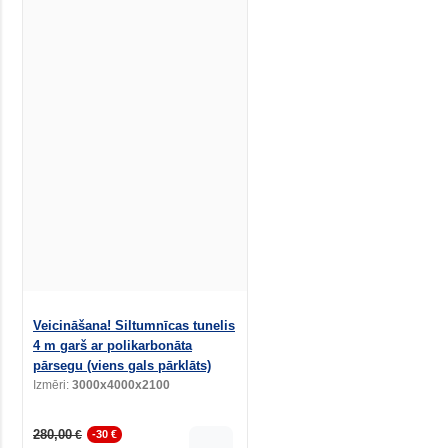
Veicināšana! Siltumnīcas tunelis
4 m garš ar polikarbonāta
pārsegu (viens gals pārklāts)
Izmēri:
3000x4000x2100
280,00
€
-30 €