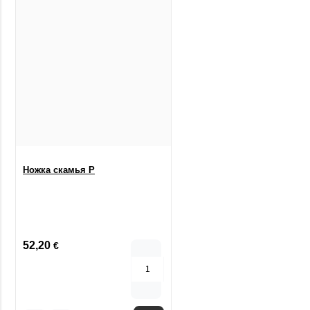
Ножка cкамья P
52,20
€