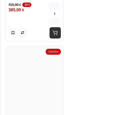
415,00
€
-30 €
385,00
€
Darbība