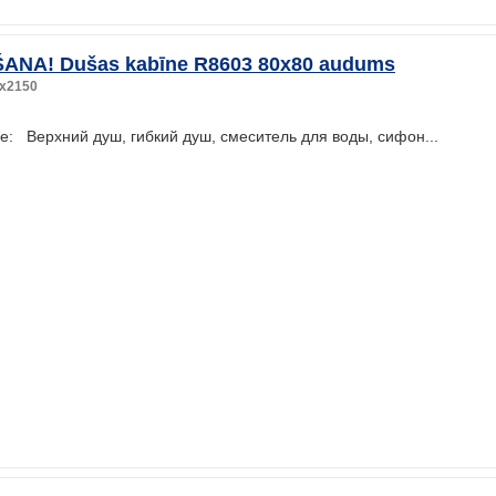
ANA! Dušas kabīne R8603 80x80 audums
x2150
: Верхний душ, гибкий душ, смеситель для воды, сифон...