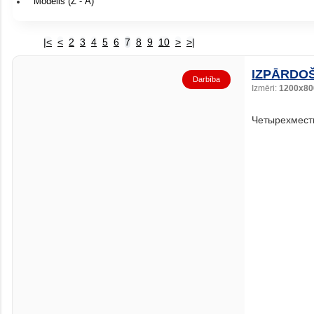
Modelis (Ž - A)
|<
<
2
3
4
5
6
7
8
9
10
>
>|
IZPĀRDOŠ
Darbība
Izmēri:
1200x80
Четырехмест