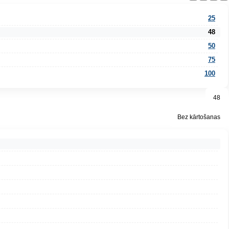
25
48
50
75
100
48
Bez kārtošanas