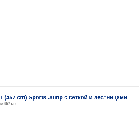
T (457 cm) Sports Jump с сеткой и лестницами
o 457 cm