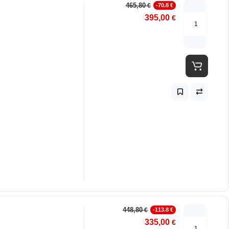
465,80
€
-70.8 €
395,00
€
448,80
€
-113.8 €
335,00
€