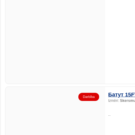
Батут 15F
Darbība
Izmēri:
Skersmu
..