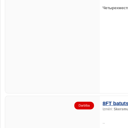
Четырехмест
8FT batut
Darbība
Izmēri:
Skersmu
..