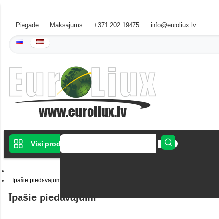
Piegāde
Maksājums
+371 202 19475
info@euroliux.lv
Visi produkti
Īpašie piedāvājumi
Īpašie piedāvājumi