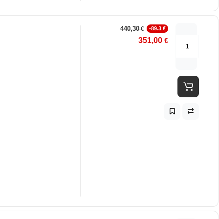
440,30
€
-89.3 €
351,00
€