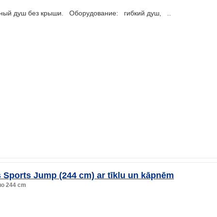
ный душ без крыши. Оборудование: гибкий душ, ..
s Sports Jump (244 cm) ar tīklu un kāpnēm
o 244 cm