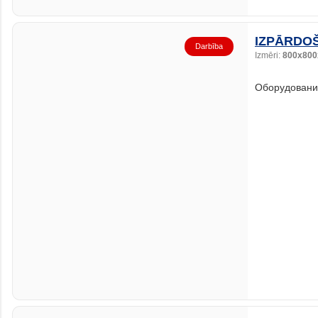
IZPĀRDOŠ
Darbība
Izmēri:
800x800
Оборудование