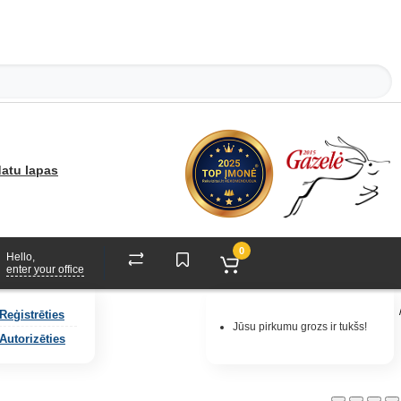
atu lapas
0
Hello,
enter your office
Reģistrēties
Jūsu pirkumu grozs ir tukšs!
Autorizēties