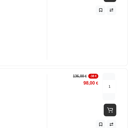
136,00
€
-38 €
98,00
€