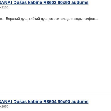
ANA! Dušas kabīne R8603 90x90 audums
x2150
: Верхний душ, гибкий душ, смеситель для воды, сифон...
ANA! Dušas kabīne R8504 90x90 audums
x2050