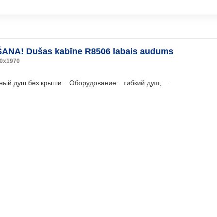
ANA! Dušas kabīne R8506 labais audums
0x1970
ный душ без крыши. Оборудование: гибкий душ, ..