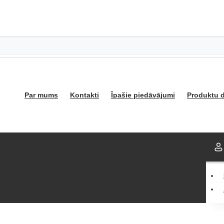
Par mums
Kontakti
Īpašie piedāvājumi
Produktu d