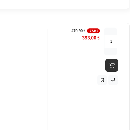
470,90
€
-77.9 €
393,00
€