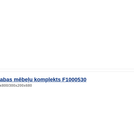
tabas mēbeļu komplekts F1000530
x800/300x200x680