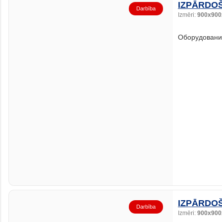
IZPĀRDOŠ
Darbība
Izmēri:
900x900
Оборудование
IZPĀRDOŠ
Darbība
Izmēri:
900x900