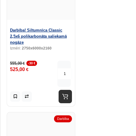
Darbība! Siltumnīca Classic
2,5x6 polikarbonāta saliekamā
nogāze
Izmēri:
2750x6000x2160
555,00
€
-30 €
525,00
€
Darbība