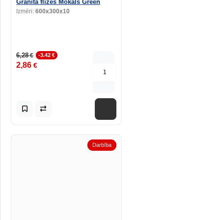
Granīta flīzes Mokals Green
Izmēri:
600x300x10
6,28
€
-3.42 €
2,86
€
Darbība