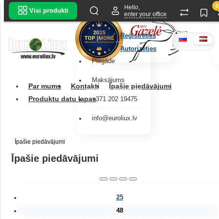
0
Hello,
Visi produkti
enter your office
Reģistrēties
Autorizēties
Piegāde
Maksājums
Par mums
Kontakti
Īpašie piedāvājumi
Produktu datu lapas
+371 202 19475
info@euroliux.lv
Īpašie piedāvājumi
Īpašie piedāvājumi
25
48