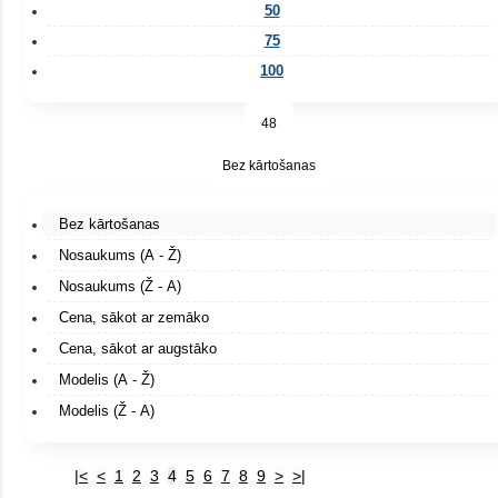
50
75
100
48
Bez kārtošanas
Bez kārtošanas
Nosaukums (A - Ž)
Nosaukums (Ž - A)
Cena, sākot ar zemāko
Cena, sākot ar augstāko
Modelis (A - Ž)
Modelis (Ž - A)
|<
<
1
2
3
4
5
6
7
8
9
>
>|