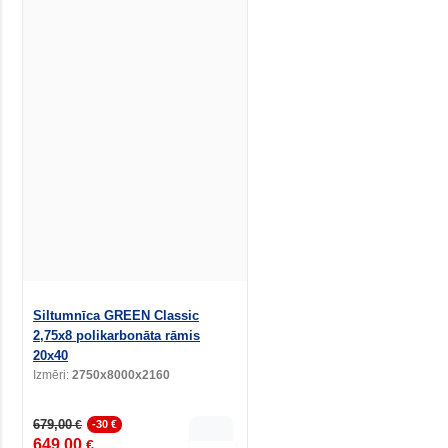
Siltumnīca GREEN Classic
2,75x8 polikarbonāta rāmis
20x40
Izmēri:
2750x8000x2160
679,00
€
-30 €
649,00
€