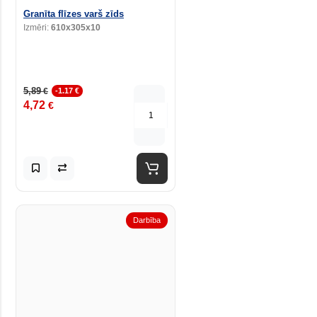
Granīta flīzes varš zīds
Izmēri:
610x305x10
5,89
€
-1.17 €
4,72
€
Darbība