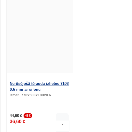
Nerūsējošā tērauda izlietne 7108
0,6 mm ar sifonu
Izmēri:
770x500x180x0.6
44,60
€
-8 €
36,60
€