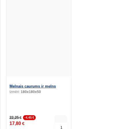
Melnais caurums ir melns
Izmēri:
180x180x50
22,25
€
-4.45 €
17,80
€