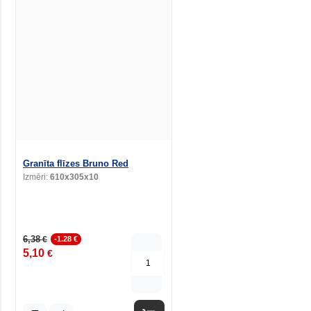
Granīta flīzes Bruno Red
Izmēri:
610x305x10
6,38
€
-1.28 €
5,10
€