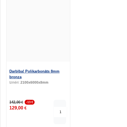
Darbība! Polikarbonāts 8mm
bronza
Izmēri:
2100x6000x8mm
142,00
€
-13 €
129,00
€