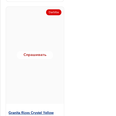
Darbība
Спрашивать
Granīta flīzes Crystel Yellow