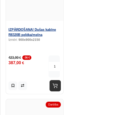
IZPĀRDOŠANA! Dušas kabīne
R8320B pelēka/melna
Izmēri:
900x900x2150
423,00
€
-36 €
387,00
€
Darbība