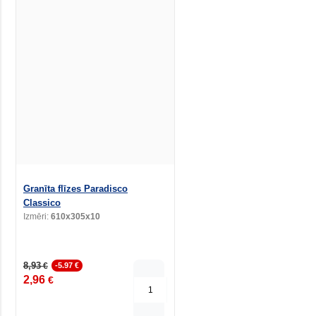
Granīta flīzes Paradisco
Classico
Izmēri:
610x305x10
8,93
€
-5.97 €
2,96
€