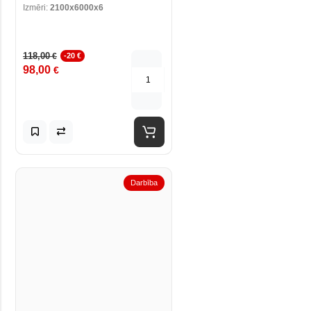
Izmēri:
2100x6000x6
118,00
€
-20 €
98,00
€
Darbība