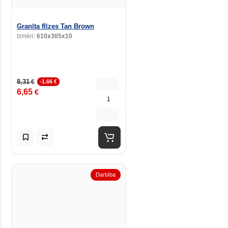
Granīta flīzes Tan Brown
Izmēri:
610x305x10
8,31
€
-1.66 €
6,65
€
Darbība