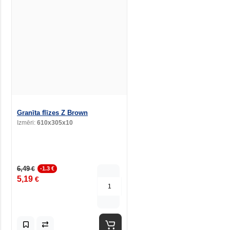
Granīta flīzes Z Brown
Izmēri:
610x305x10
6,49
€
-1.3 €
5,19
€