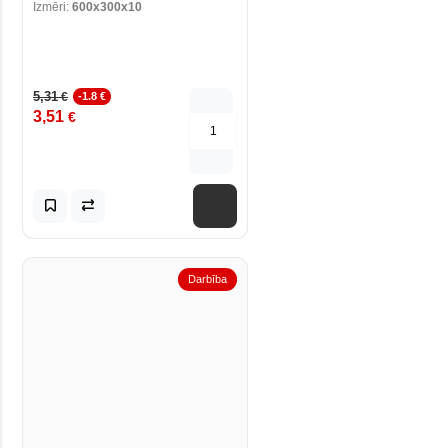
Izmēri:
600x300x10
5,31
€
-1.8 €
3,51
€
Darbība