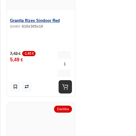
Granīta flīzes Sindoor Red
Izmēri:
610x305x10
7,42
€
-1.93 €
5,49
€
Darbība