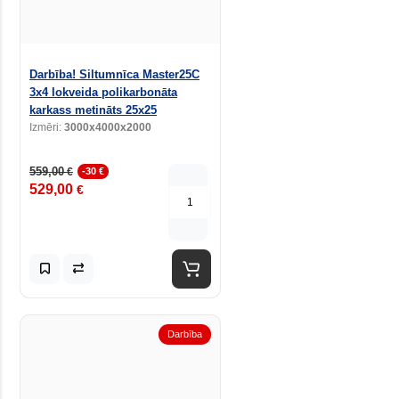
Darbība! Siltumnīca Master25C
3x4 lokveida polikarbonāta
karkass metināts 25x25
Izmēri:
3000x4000x2000
559,00
€
-30 €
529,00
€
Darbība