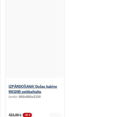
IZPĀRDOŠANA! Dušas kabīne
R8320B pelēka/balta
Izmēri:
900x900x2150
423,00
€
-36 €