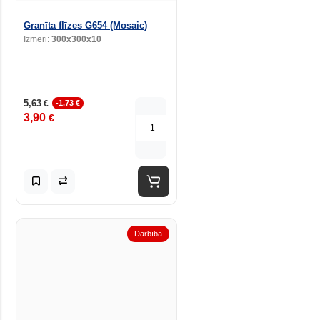
Granīta flīzes G654 (Mosaic)
Izmēri:
300x300x10
5,63
€
-1.73 €
3,90
€
Darbība