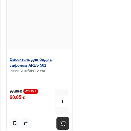
Смеситель для биде с
сифоном ARES 501
Izmēri:
Aukštis 12 cm
97,00
€
-28.15 €
68,85
€