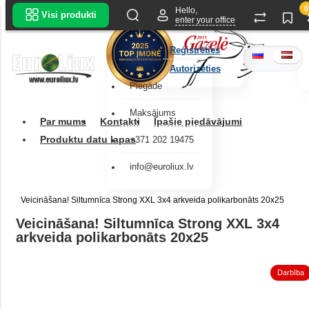
0
Hello,
Visi produkti
enter your office
Reģistrēties
Autorizēties
Piegāde
Maksājums
Par mums
Kontakti
Īpašie piedāvājumi
Produktu datu lapas
+371 202 19475
info@euroliux.lv
Veicināšana! Siltumnīca Strong XXL 3x4 arkveida polikarbonāts 20x25
Veicināšana! Siltumnīca Strong XXL 3x4
arkveida polikarbonāts 20x25
Darbība