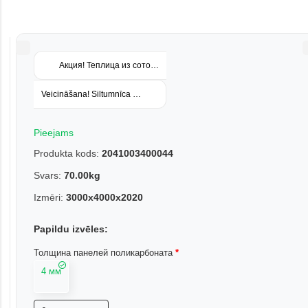
Акция! Теплица из сотового поликарбоната Profas 4x8
Veicināšana! Siltumnīca Strong XXL 3x6 arkveida polikarbonāts 20x25
Pieejams
Produkta kods:
2041003400044
Svars:
70.00kg
Izmēri:
3000x4000x2020
Papildu izvēles:
Толщина панелей поликарбоната
4 мм