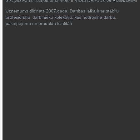
SIA „SD Parks” uzņēmuma moto ir VIDEI DRAUDZĪGI RISINĀJUMI
Uzņēmums dibināts 2007.gadā. Darības laikā ir ar stabilu
profesionālu darbinieku kolektīvu, kas nodrošina darbu,
pakalpojumu un produktu kvalitāti