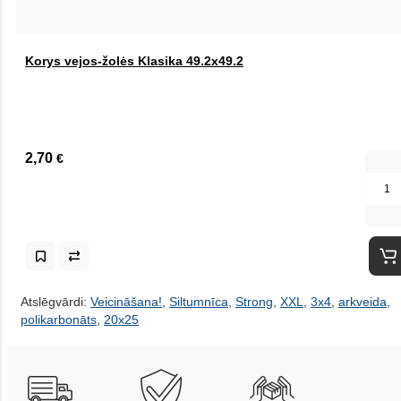
Korys vejos-žolės Klasika 49.2x49.2
2,70
€
Atslēgvārdi:
Veicināšana!
,
Siltumnīca
,
Strong
,
XXL
,
3x4
,
arkveida
,
polikarbonāts
,
20x25