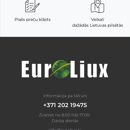
Plašs preču klāsts
Veikali
dažādās Lietuvas pilsētās
Informācija pa tālruni
+371 202 19475
Zvaniet no 8:00 līdz 17:00.
Darba dienās