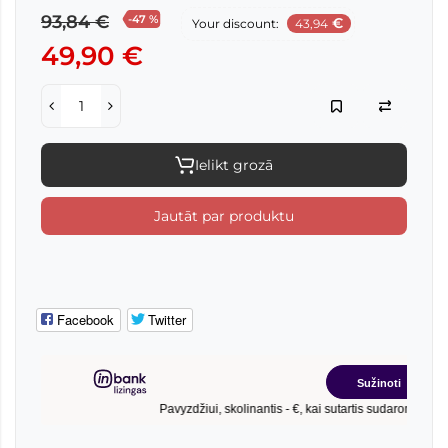
93,84 €
-47 %
€
Your discount:
43,94
49,90 €
Ielikt grozā
Jautāt par produktu
Facebook
Twitter