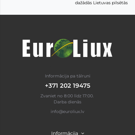
dažādās Lietuvas pilsētās
Informācija pa tālruni
+371 202 19475
Zvaniet no 8:00 līdz 17:00.
Darba dienās
info@euroliux.lv
Informācija