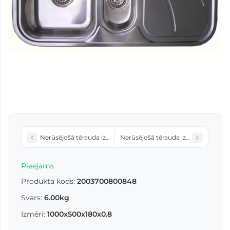
Nerūsējošā tērauda izlietne D7546H SATIN (virtuves izlietnes 
Nerūsējošā tērauda izlietne 842 ar s
Pieejams
Produkta kods:
2003700800848
Svars:
6.00kg
Izmēri:
1000x500x180x0.8