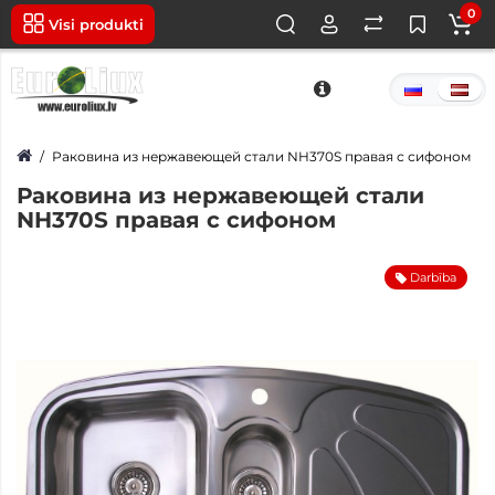
0
Visi produkti
Раковина из нержавеющей стали NH370S правая с сифоном
Раковина из нержавеющей стали
NH370S правая с сифоном
Darbība