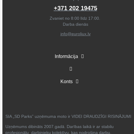
+371 202 19475
Zvaniet no 8:00 līdz 17:00.
Darba dienās
info@euroliux.lv
Informācija
Konts
SIA „SD Parks” uzņēmuma moto ir VIDEI DRAUDZĪGI RISINĀJUMI
Uzņēmums dibināts 2007.gadā. Darības laikā ir ar stabilu
profesionālu darbinieku kolektīvu, kas nodrošina darbu,