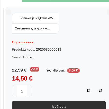
Virtuves jaucējkrāns A2210
Смеситель для кухни A2510
Спрашивать
Produkta kods:
2025080500019
Svars:
1.08kg
22,59 €
-36 %
€
Your discount:
8,09
14,50 €
Izpārdots