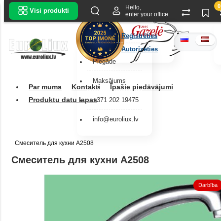
0
Hello,
Visi produkti
enter your office
Reģistrēties
Autorizēties
Piegāde
Maksājums
Par mums
Kontakti
Īpašie piedāvājumi
Produktu datu lapas
+371 202 19475
info@euroliux.lv
Смеситель для кухни A2508
Смеситель для кухни A2508
Darbība