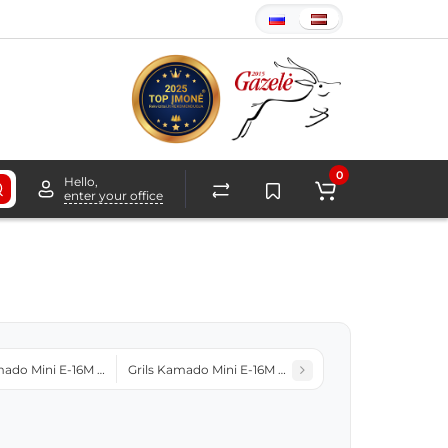
0
Hello,
enter your office
mado Mini E-16M BBQ Melns
Grils Kamado Mini E-16M BBQ Sarkans