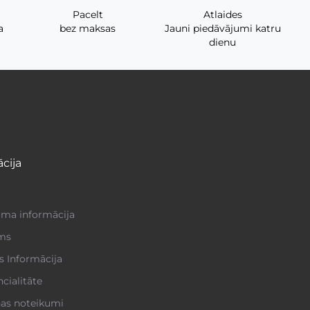
Pacelt
Atlaides
a
bez maksas
Jauni piedāvājumi katru
dienu
cija
a informācija
ms
s Informācija
cialitāte
nas noteikumi