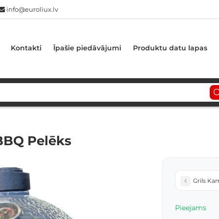
info@euroliux.lv
Kontakti
Īpašie piedāvājumi
Produktu datu lapas
BBQ Pelēks
Grils Ka
Pieejams