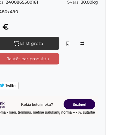
s:
2400865500161
Svars:
30.00kg
480x490
 €
Ielikt grozā
Jautāt par produktu
Twitter