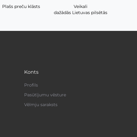
Plašs preču klāsts
Veikali
dažādās Lietuvas pilsētās
Konts
Profils
Pasūtījumu vēsture
Vēlmju saraksts