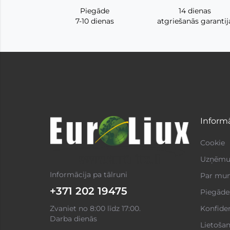
Piegāde
14 dienas
7-10 dienas
atgriešanās garantij
Informā
Cookie
Uzņēmum
Informācija pa tālruni
Par mu
+371 202 19475
Piegāde
Zvaniet no 8:00 līdz 17:00.
Konfiden
Darba dienās
Lietoša