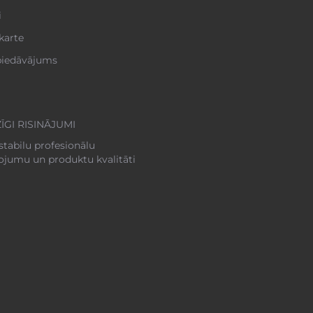
i
karte
 piedāvājums
ĪGI RISINĀJUMI
stabilu profesionālu
pojumu un produktu kvalitāti