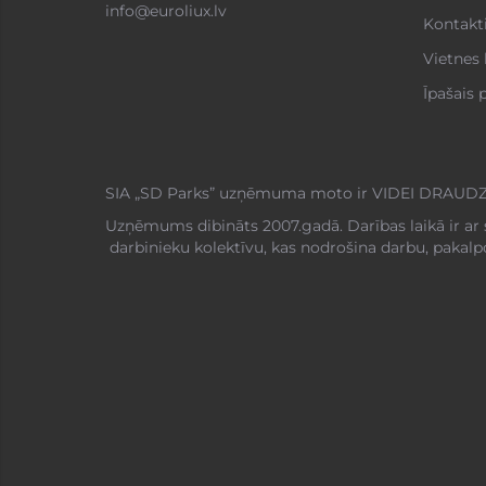
info@euroliux.lv
Kontakt
Vietnes 
Īpašais
SIA „SD Parks” uzņēmuma moto ir VIDEI DRAUDZ
Uzņēmums dibināts 2007.gadā. Darības laikā ir ar 
darbinieku kolektīvu, kas nodrošina darbu, pakal