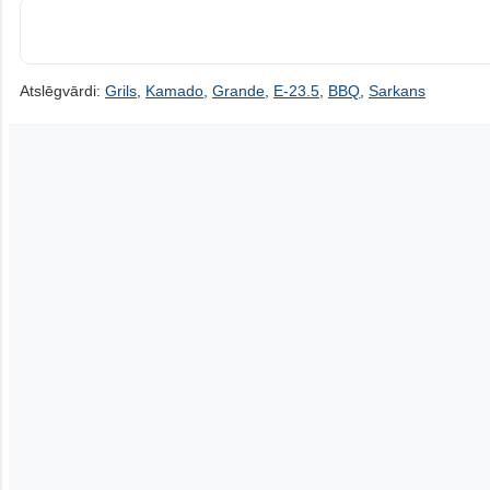
Atslēgvārdi:
Grils
,
Kamado
,
Grande
,
E-23.5
,
BBQ
,
Sarkans