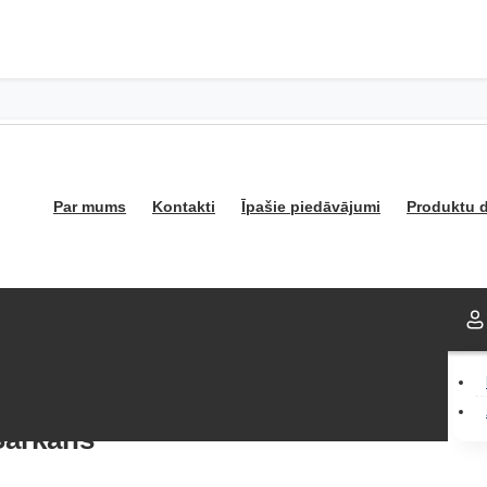
Par mums
Kontakti
Īpašie piedāvājumi
Produktu d
Sarkans