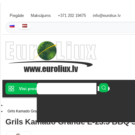
Piegāde
Maksājums
+371 202 19475
info@euroliux.lv
Visi produkti
Grils Kamado Grande E-23.5 BBQ Sarkans
Grils Kamado Grande E-23.5 BBQ 