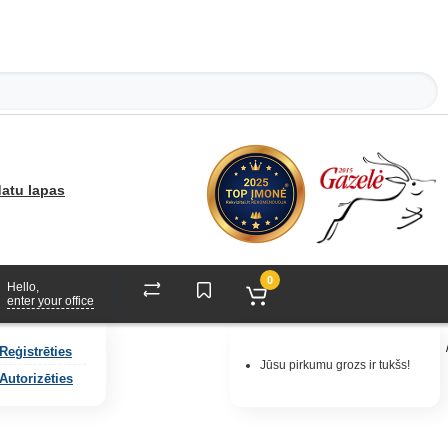
atu lapas
0
Hello,
enter your office
Reģistrēties
Jūsu pirkumu grozs ir tukšs!
Autorizēties