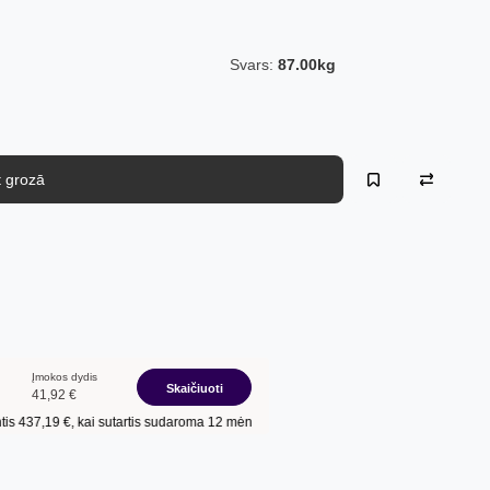
Svars:
87.00kg
kt grozā