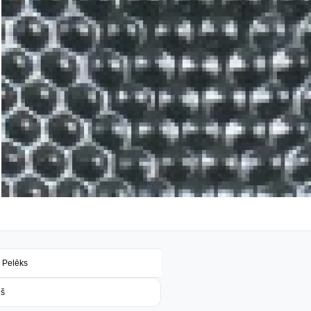
 Pelēks
ļš