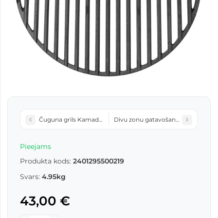
Čuguna grils Kamado Minimo E-18 BBQ
Divu zonu gatavošanas sistēma Ka
Pieejams
Produkta kods:
2401295500219
Svars:
4.95kg
43,00 €