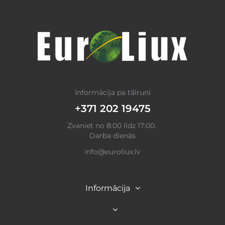
Informācija pa tālruni
+371 202 19475
Zvaniet no 8:00 līdz 17:00.
Darba dienās
info@euroliux.lv
Informācija