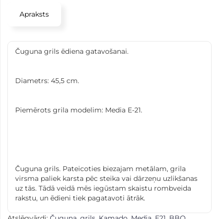
Apraksts
Čuguna grils ēdiena gatavošanai.
Diametrs: 45,5 cm.
Piemērots grila modelim: Media E-21.
Čuguna grils. Pateicoties biezajam metālam, grila
virsma paliek karsta pēc steika vai dārzeņu uzlikšanas
uz tās. Tādā veidā mēs iegūstam skaistu rombveida
rakstu, un ēdieni tiek pagatavoti ātrāk.
Atslēgvārdi:
Čuguna
,
grils
,
Kamado
,
Media
,
E21
,
BBQ