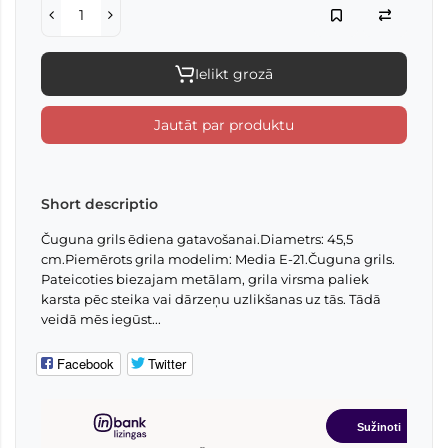
Ielikt grozā
Jautāt par produktu
Short descriptio
Čuguna grils ēdiena gatavošanai.Diametrs: 45,5
cm.Piemērots grila modelim: Media E-21.Čuguna grils.
Pateicoties biezajam metālam, grila virsma paliek
karsta pēc steika vai dārzeņu uzlikšanas uz tās. Tādā
veidā mēs iegūst...
Facebook
Twitter