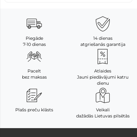
Piegāde
14 dienas
7-10 dienas
atgriešanās garantija
Pacelt
Atlaides
bez maksas
Jauni piedāvājumi katru
dienu
Plašs preču klāsts
Veikali
dažādās Lietuvas pilsētās