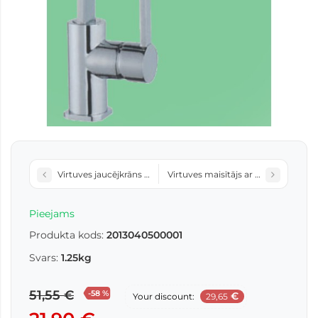
Virtuves jaucējkrāns A1104A
Virtuves maisītājs ar kustīgu krāna
Pieejams
Produkta kods:
2013040500001
Svars:
1.25kg
51,55 €
-58 %
€
Your discount:
29,65