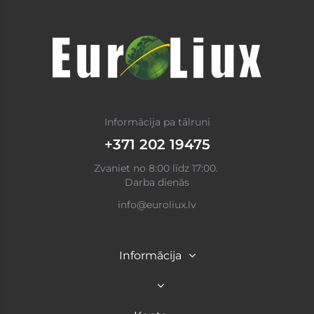
Informācija pa tālruni
+371 202 19475
Zvaniet no 8:00 līdz 17:00.
Darba dienās
info@euroliux.lv
Informācija