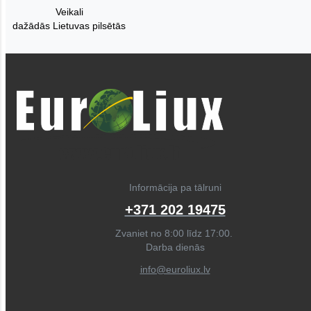
Veikali
dažādās Lietuvas pilsētās
Informācija pa tālruni
+371 202 19475
Zvaniet no 8:00 līdz 17:00.
Darba dienās
info@euroliux.lv