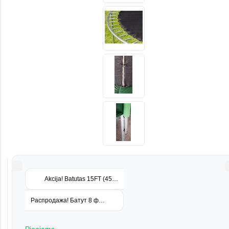
Akcija! Batutas 15FT (457cm) Kengūra su vidiniu apsauginiu tinklu
Распродажа! Батут 8 футов (244 см) OHO с внутренней защитной с