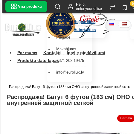
0
Hello,
Visi produkti
enter your office
Reģistrēties
Autorizēties
Piegāde
Maksājums
Par mums
Kontakti
Īpašie piedāvājumi
Produktu datu lapas
+371 202 19475
info@euroliux.lv
Распродажа! Батут 6 футов (183 см) OHO с внутренней защитной сеткой
Распродажа! Батут 6 футов (183 см) OHO 
внутренней защитной сеткой
Darbība