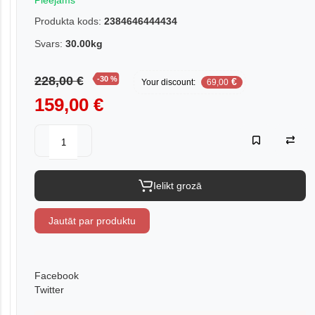
Pieejams
Produkta kods:
2384646444434
Svars:
30.00kg
228,00 €
-30 %
€
Your discount:
69,00
159,00 €
Ielikt grozā
Jautāt par produktu
Facebook
Twitter