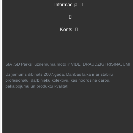
Informācija
Konts
SIA „SD Parks” uzņēmuma moto ir VIDEI DRAUDZĪGI RISINĀJUMI
Uzņēmums dibināts 2007.gadā. Darības laikā ir ar stabilu
profesionālu darbinieku kolektīvu, kas nodrošina darbu,
pakalpojumu un produktu kvalitāti