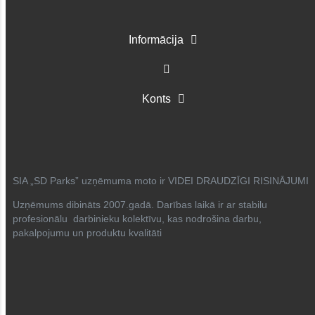
Informācija
Konts
SIA „SD Parks” uzņēmuma moto ir VIDEI DRAUDZĪGI RISINĀJUMI
Uzņēmums dibināts 2007.gadā. Darības laikā ir ar stabilu
profesionālu darbinieku kolektīvu, kas nodrošina darbu,
pakalpojumu un produktu kvalitāti