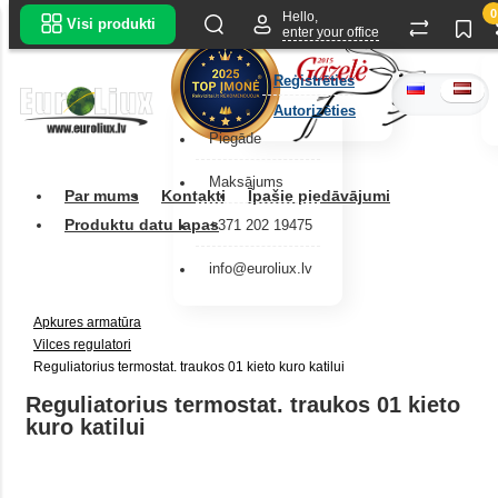
0
Hello,
Visi produkti
enter your office
Reģistrēties
Autorizēties
Piegāde
Maksājums
Par mums
Kontakti
Īpašie piedāvājumi
Produktu datu lapas
+371 202 19475
info@euroliux.lv
Apkures armatūra
Vilces regulatori
Reguliatorius termostat. traukos 01 kieto kuro katilui
Reguliatorius termostat. traukos 01 kieto
kuro katilui