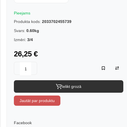
Pieejams
Produkta kods:
2033702455739
Svars:
0.60kg
Izmēri:
3/4
26,25 €
Ielikt grozā
Jautāt par produktu
Facebook