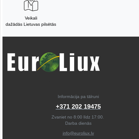
Veikali
dažādās Lietuvas pilsētās
Informācija pa tālruni
+371 202 19475
Zvaniet no 8:00 līdz 17:00.
Darba dienās
info@euroliux.lv