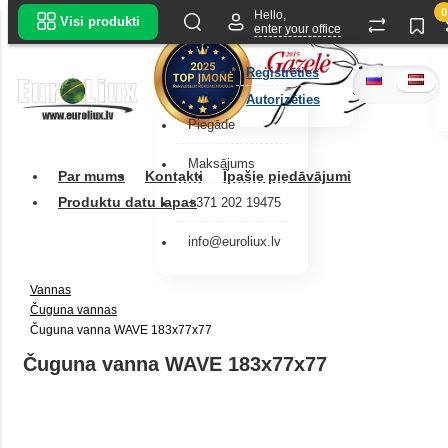
0
Hello,
Visi produkti
enter your office
Reģistrēties
Autorizēties
Piegāde
Maksājums
Par mums
Kontakti
Īpašie piedāvājumi
Produktu datu lapas
+371 202 19475
info@euroliux.lv
Vannas
Čuguna vannas
Čuguna vanna WAVE 183x77x77
Čuguna vanna WAVE 183x77x77