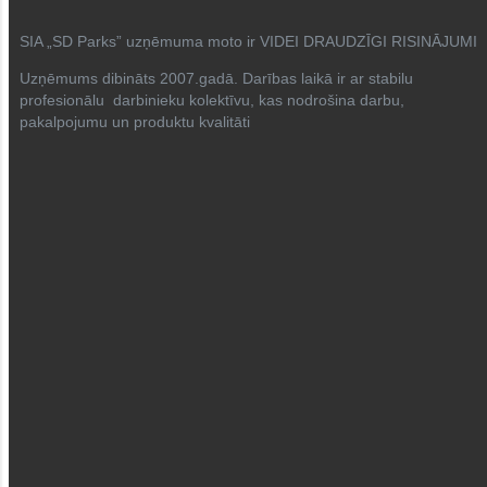
SIA „SD Parks” uzņēmuma moto ir VIDEI DRAUDZĪGI RISINĀJUMI
Uzņēmums dibināts 2007.gadā. Darības laikā ir ar stabilu
profesionālu darbinieku kolektīvu, kas nodrošina darbu,
pakalpojumu un produktu kvalitāti