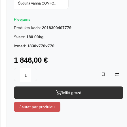
Čuguna vanna COMFORT NEW 150x70x40
Pieejams
Produkta kods:
2018300407779
Svars:
180.00kg
Izmēri:
1830x770x770
1 846,00 €
Ielikt grozā
Jautāt par produktu