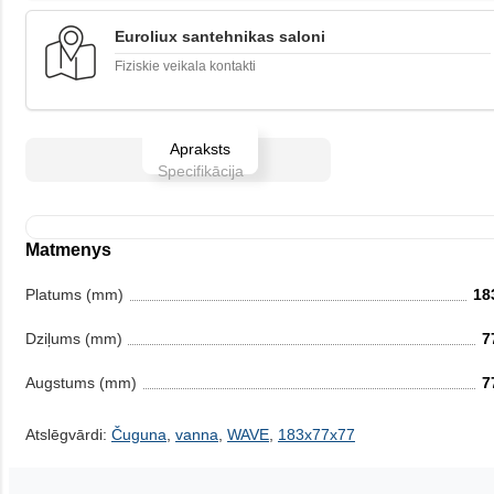
Euroliux santehnikas saloni
Fiziskie veikala kontakti
Apraksts
Specifikācija
Matmenys
Platums (mm)
18
Dziļums (mm)
7
Augstums (mm)
7
Atslēgvārdi:
Čuguna
,
vanna
,
WAVE
,
183x77x77