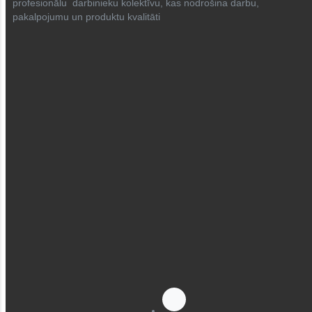
profesionālu darbinieku kolektīvu, kas nodrošina darbu,
pakalpojumu un produktu kvalitāti