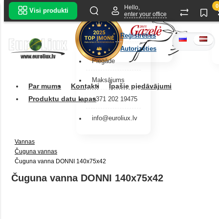
0
Hello,
Visi produkti
enter your office
Reģistrēties
Autorizēties
Piegāde
Maksājums
Par mums
Kontakti
Īpašie piedāvājumi
Produktu datu lapas
+371 202 19475
info@euroliux.lv
Vannas
Čuguna vannas
Čuguna vanna DONNI 140x75x42
Čuguna vanna DONNI 140x75x42