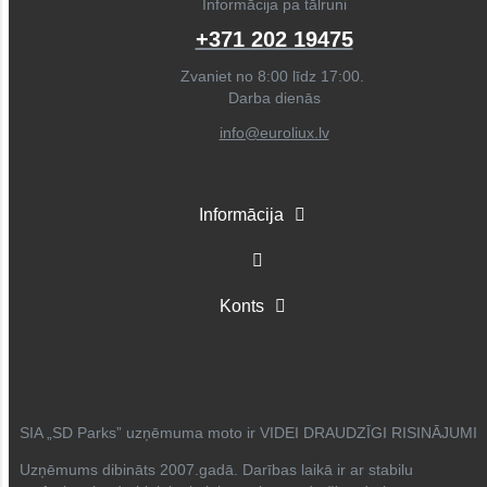
Informācija pa tālruni
+371 202 19475
Zvaniet no 8:00 līdz 17:00.
Darba dienās
info@euroliux.lv
Informācija
Konts
SIA „SD Parks” uzņēmuma moto ir VIDEI DRAUDZĪGI RISINĀJUMI
Uzņēmums dibināts 2007.gadā. Darības laikā ir ar stabilu