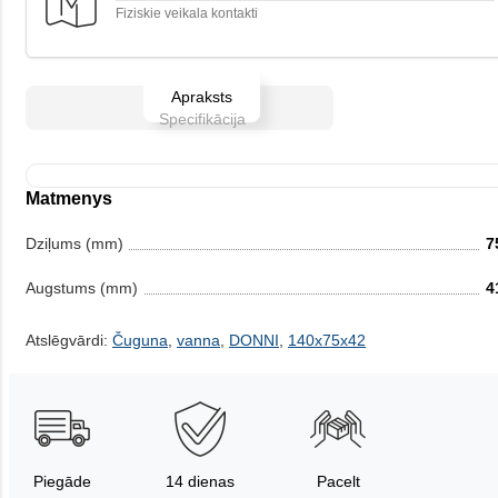
Fiziskie veikala kontakti
Apraksts
Specifikācija
Matmenys
Dziļums (mm)
7
Augstums (mm)
4
Atslēgvārdi:
Čuguna
,
vanna
,
DONNI
,
140x75x42
Piegāde
14 dienas
Pacelt