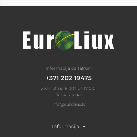
Informācija pa tālruni
+371 202 19475
Zvaniet no 8:00 līdz 17:00.
Darba dienās
info@euroliux.lv
Informācija