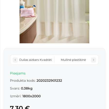
Dušas aizkars Kvadrāti
Muilinė plastikinė
Pieejams
Produkta kods:
2020232901232
Svars:
0.38kg
Izmēri:
1800x2000
7,30 €