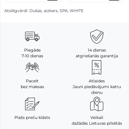
Atslēgvārdi:
Dušas
,
aizkars
,
SPA
,
WHITE
Piegāde
14 dienas
7-10 dienas
atgriešanās garantija
Pacelt
Atlaides
bez maksas
Jauni piedāvājumi katru
dienu
Plašs preču klāsts
Veikali
dažādās Lietuvas pilsētās