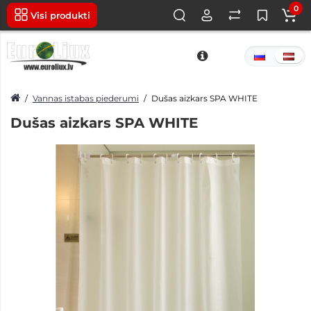
0
Visi produkti
Vannas istabas piederumi
Dušas aizkars SPA WHITE
Dušas aizkars SPA WHITE