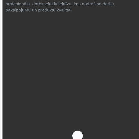
profesionālu darbinieku kolektīvu, kas nodrošina darbu,
pakalpojumu un produktu kvalitāti