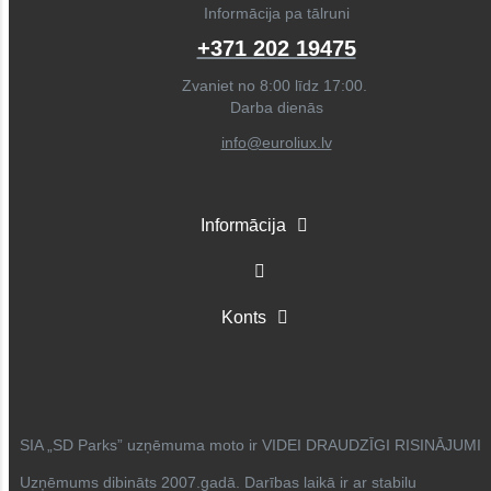
Informācija pa tālruni
+371 202 19475
Zvaniet no 8:00 līdz 17:00.
Darba dienās
info@euroliux.lv
Informācija
Konts
SIA „SD Parks” uzņēmuma moto ir VIDEI DRAUDZĪGI RISINĀJUMI
Uzņēmums dibināts 2007.gadā. Darības laikā ir ar stabilu