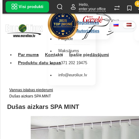
0
Hello,
Visi produkti
enter your office
Reģistrēties
Autorizēties
Piegāde
Maksājums
Par mums
Kontakti
Īpašie piedāvājumi
Produktu datu lapas
+371 202 19475
info@euroliux.lv
Vannas istabas piederumi
Dušas aizkars SPA MINT
Dušas aizkars SPA MINT