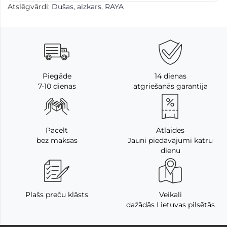
Atslēgvārdi:
Dušas
,
aizkars
,
RAYA
Piegāde
14 dienas
7-10 dienas
atgriešanās garantija
Pacelt
Atlaides
bez maksas
Jauni piedāvājumi katru
dienu
Plašs preču klāsts
Veikali
dažādās Lietuvas pilsētās