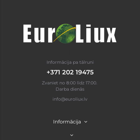
Informācija pa tālruni
+371 202 19475
Zvaniet no 8:00 līdz 17:00.
Darba dienās
info@euroliux.lv
Informācija