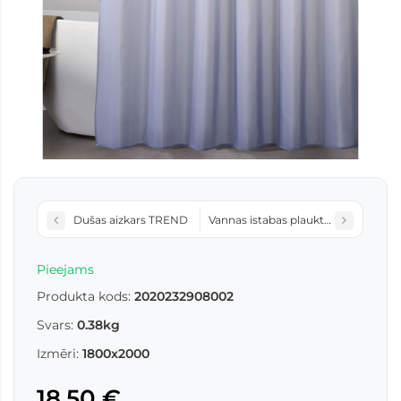
Dušas aizkars TREND
Vannas istabas plaukts MODERN 922
Pieejams
Produkta kods:
2020232908002
Svars:
0.38kg
Izmēri:
1800x2000
18,50 €