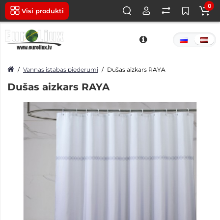
0
Visi produkti
Vannas istabas piederumi
Dušas aizkars RAYA
Dušas aizkars RAYA