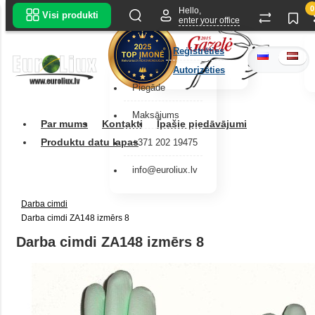
0
Hello,
Visi produkti
enter your office
Reģistrēties
Autorizēties
Piegāde
Maksājums
Par mums
Kontakti
Īpašie piedāvājumi
Produktu datu lapas
+371 202 19475
info@euroliux.lv
Darba cimdi
Darba cimdi ZA148 izmērs 8
Darba cimdi ZA148 izmērs 8