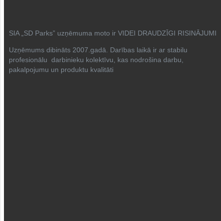
SIA „SD Parks” uzņēmuma moto ir VIDEI DRAUDZĪGI RISINĀJUMI
Uzņēmums dibināts 2007.gadā. Darības laikā ir ar stabilu
profesionālu darbinieku kolektīvu, kas nodrošina darbu,
pakalpojumu un produktu kvalitāti