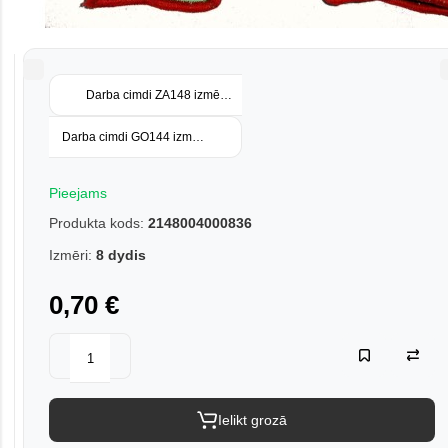
Darba cimdi ZA148 izmērs 7
Darba cimdi GO144 izmērs 10
Pieejams
Produkta kods:
2148004000836
Izmēri:
8 dydis
0,70 €
Ielikt grozā