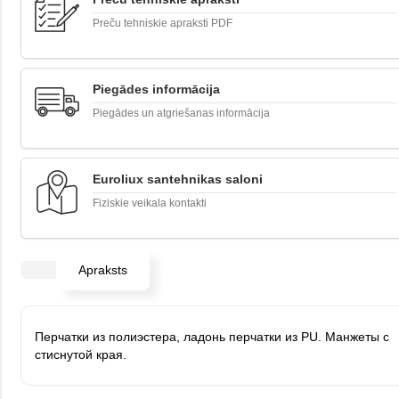
Preču tehniskie apraksti PDF
Piegādes informācija
Piegādes un atgriešanas informācija
Euroliux santehnikas saloni
Fiziskie veikala kontakti
Apraksts
Перчатки из полиэстера, ладонь перчатки из
PU. Манжеты с
стиснутой края.