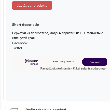
Jautāt par produktu
Short descriptio
Перчатки из полиэстера, ладонь перчатки из PU. Манжеты с
стиснутой края. ...
Facebook
Twitter
Preču tehniskie apraksti