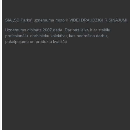
SIA „SD Parks” uzņēmuma moto ir VIDEI DRAUDZĪGI RISINĀJUMI
Uzņēmums dibināts 2007.gadā. Darības laikā ir ar stabilu
profesionālu darbinieku kolektīvu, kas nodrošina darbu,
pakalpojumu un produktu kvalitāti