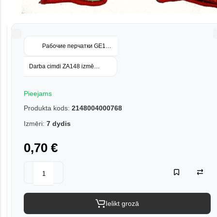
Рабочие перчатки GE149 размер 8
Darba cimdi ZA148 izmērs 8
Pieejams
Produkta kods:
2148004000768
Izmēri:
7 dydis
0,70 €
Ielikt grozā