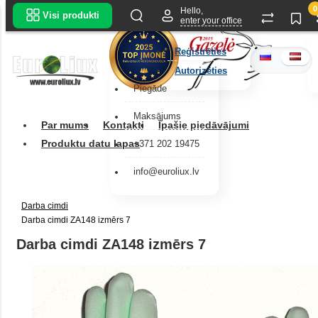
0
Hello,
Visi produkti
enter your office
Reģistrēties
Autorizēties
Piegāde
Maksājums
Par mums
Kontakti
Īpašie piedāvājumi
Produktu datu lapas
+371 202 19475
info@euroliux.lv
Darba cimdi
Darba cimdi ZA148 izmērs 7
Darba cimdi ZA148 izmērs 7