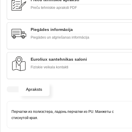
Preču tehniskie apraksti PDF
Piegādes informācija
Piegādes un atgriešanas informācija
Euroliux santehnikas saloni
Fiziskie veikala kontakti
Apraksts
Перчатки из полиэстера, ладонь перчатки из
PU. Манжеты с
стиснутой края.