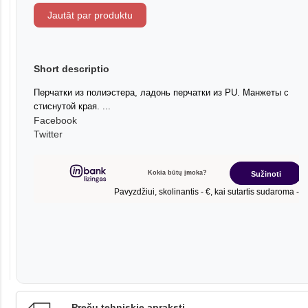
Jautāt par produktu
Short descriptio
Перчатки из полиэстера, ладонь перчатки из PU. Манжеты с
стиснутой края. ...
Facebook
Twitter
Preču tehniskie apraksti