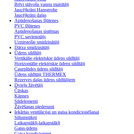
Brīvi stāvošu vannu maisītāji
Jaucējkrāni Hansgrohe
Jaucējkrāni daļas
Apūdeņošanas šļūtenes
PVC šļūtenes
Apūdeņošanas sistēmas
PVC savienotājs
Uznirstošie smidzinātāji
Dārza smidzinātāji
Ūdens sildītāji
Vertikālie elektriskie ūdens sildītāji
Horizontālie elektriskie ūdens sildītāji
Caurplūdes ūdens sildītāji
Ūdens sildītāji THERMEX
Rezerves daļas ūdens sildītājiem
Dvieļu žāvētāji
Čūskas
Kāpnes
Sildelementi
Žāvēšanas piederumi
Iekārtas ventilācijai un gaisa kondicionēšanai
Siltumsūkņi
Laikapstākļi-laikapstākļi
Gaiss-ūdens
Gaisa kondicionieri