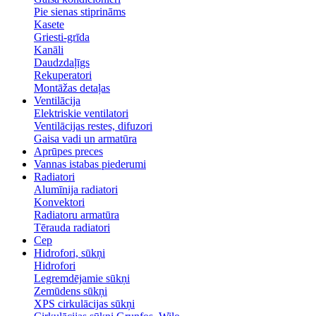
Pie sienas stiprināms
Kasete
Griesti-grīda
Kanāli
Daudzdaļīgs
Rekuperatori
Montāžas detaļas
Ventilācija
Elektriskie ventilatori
Ventilācijas restes, difuzori
Gaisa vadi un armatūra
Aprūpes preces
Vannas istabas piederumi
Radiatori
Alumīnija radiatori
Konvektori
Radiatoru armatūra
Tērauda radiatori
Cep
Hidrofori, sūkņi
Hidrofori
Legremdējamie sūkņi
Zemūdens sūkņi
XPS cirkulācijas sūkņi