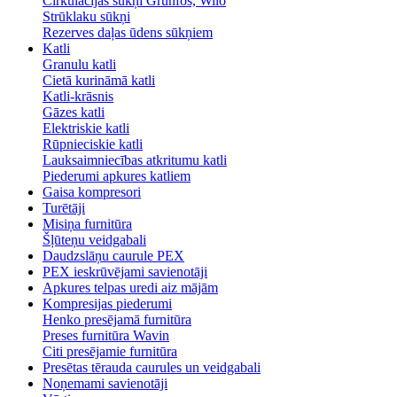
Cirkulācijas sūkņi Grunfos, Wilo
Strūklaku sūkņi
Rezerves daļas ūdens sūkņiem
Katli
Granulu katli
Cietā kurināmā katli
Katli-krāsnis
Gāzes katli
Elektriskie katli
Rūpnieciskie katli
Lauksaimniecības atkritumu katli
Piederumi apkures katliem
Gaisa kompresori
Turētāji
Misiņa furnitūra
Šļūteņu veidgabali
Daudzslāņu caurule PEX
PEX ieskrūvējami savienotāji
Apkures telpas uredi aiz mājām
Kompresijas piederumi
Henko presējamā furnitūra
Preses furnitūra Wavin
Citi presējamie furnitūra
Presētas tērauda caurules un veidgabali
Noņemami savienotāji