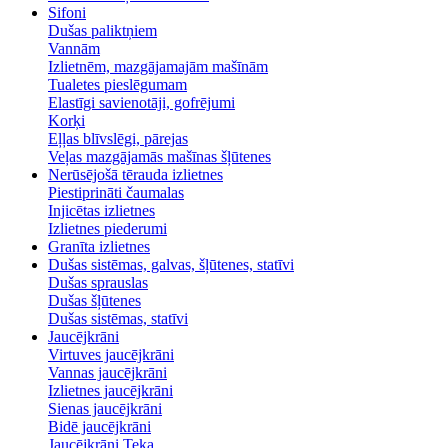
Sifoni
Dušas paliktņiem
Vannām
Izlietnēm, mazgājamajām mašīnām
Tualetes pieslēgumam
Elastīgi savienotāji, gofrējumi
Korķi
Eļļas blīvslēgi, pārejas
Veļas mazgājamās mašīnas šļūtenes
Nerūsējošā tērauda izlietnes
Piestiprināti čaumalas
Injicētas izlietnes
Izlietnes piederumi
Granīta izlietnes
Dušas sistēmas, galvas, šļūtenes, statīvi
Dušas sprauslas
Dušas šļūtenes
Dušas sistēmas, statīvi
Jaucējkrāni
Virtuves jaucējkrāni
Vannas jaucējkrāni
Izlietnes jaucējkrāni
Sienas jaucējkrāni
Bidē jaucējkrāni
Jaucējkrāni Teka