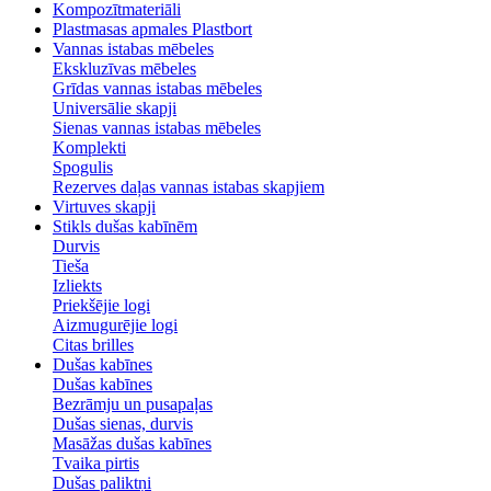
Kompozītmateriāli
Plastmasas apmales Plastbort
Vannas istabas mēbeles
Ekskluzīvas mēbeles
Grīdas vannas istabas mēbeles
Universālie skapji
Sienas vannas istabas mēbeles
Komplekti
Spogulis
Rezerves daļas vannas istabas skapjiem
Virtuves skapji
Stikls dušas kabīnēm
Durvis
Tieša
Izliekts
Priekšējie logi
Aizmugurējie logi
Citas brilles
Dušas kabīnes
Dušas kabīnes
Bezrāmju un pusapaļas
Dušas sienas, durvis
Masāžas dušas kabīnes
Tvaika pirtis
Dušas paliktņi