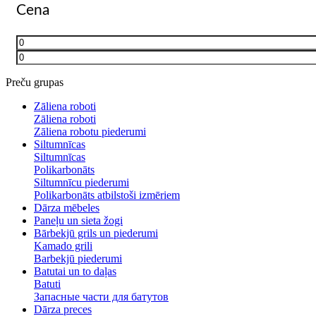
Cena
Preču grupas
Zāliena roboti
Zāliena roboti
Zāliena robotu piederumi
Siltumnīcas
Siltumnīcas
Polikarbonāts
Siltumnīcu piederumi
Polikarbonāts atbilstoši izmēriem
Dārza mēbeles
Paneļu un sieta žogi
Bārbekjū grils un piederumi
Kamado grili
Barbekjū piederumi
Batutai un to daļas
Batuti
Запасные части для батутов
Dārza preces