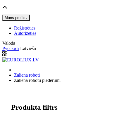
Mans profils
Reģistrēties
Autorizēties
Valoda
Русский
Latviešu
Zāliena roboti
Zāliena robotu piederumi
Produkta filtrs