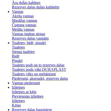
Āra dušas kabīnes
Rezerves daļas dušas kabīnēm
Vannas
Akrila vannas
Masāžas vannas
Čuguna vannas
Metāla vannas
Vannas istabas sienas
Rezerves daļas vannām
Tualetes, bidē, pisuāri
Tualetes
Sienas tualetes
Bidē
Pisuāri
Tualetes podi un to rezerves daļas
Tualetes poda vāki DURAPLAST
Tualetes vāks un mehānismi
Piederumi, aksesuāri, rezerves daļas
Vannas piederumi
Izlietnes
Izlietnes ar kāju
Pievienotas izlietnes
Izlietnes
Kājas
Rezerves daļas baseiniem