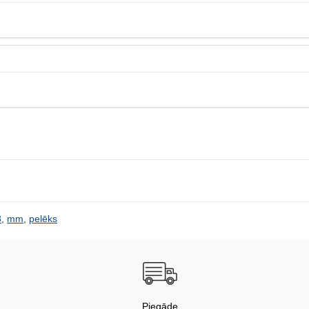
8
,
mm
,
pelēks
Piegāde