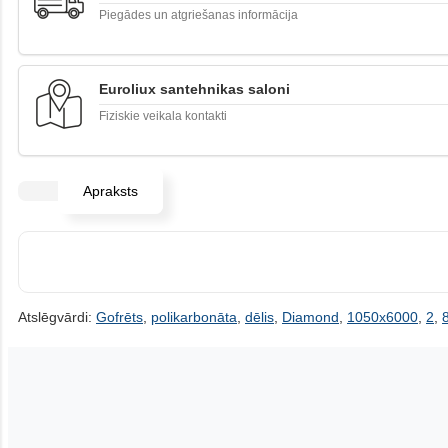
Piegādes un atgriešanas informācija
Euroliux santehnikas saloni
Fiziskie veikala kontakti
Apraksts
Atslēgvārdi:
Gofrēts
,
polikarbonāta
,
dēlis
,
Diamond
,
1050x6000
,
2
,