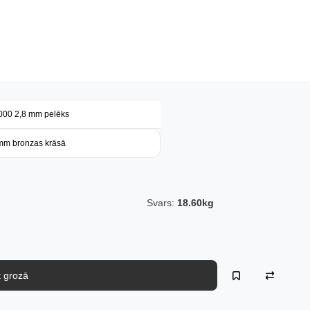
4000 2,8 mm pelēks
 mm bronzas krāsā
Svars:
18.60kg
kt grozā