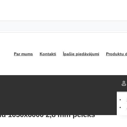
Par mums
Kontakti
Īpašie piedāvājumi
Produktu d
nd 1050x6000 2,8 mm pelēks