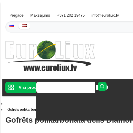
Piegāde
Maksājums
+371 202 19475
info@euroliux.lv
Visi produkti
Gofrēts polikarbonāta dēlis Diamond 1050x6000 2,8 mm pelēks
Gofrēts polikarbonāta dēlis Diamo