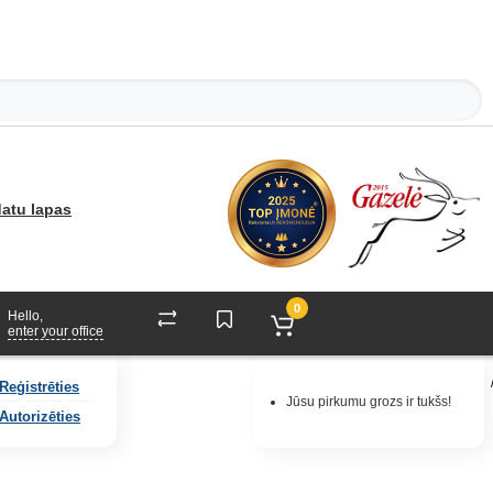
atu lapas
0
Hello,
enter your office
Reģistrēties
Jūsu pirkumu grozs ir tukšs!
Autorizēties