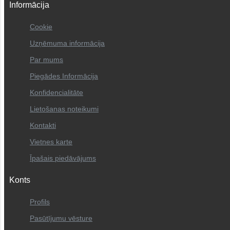
Informācija
Cookie
Uzņēmuma informācija
Par mums
Piegādes Informācija
Konfidencialitāte
Lietošanas noteikumi
Kontakti
Vietnes karte
Īpašais piedāvājums
Konts
Profils
Pasūtījumu vēsture