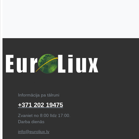
Informācija pa tālruni
+371 202 19475
Zvaniet no 8:00 līdz 17:00.
Darba dienās
info@euroliux.lv