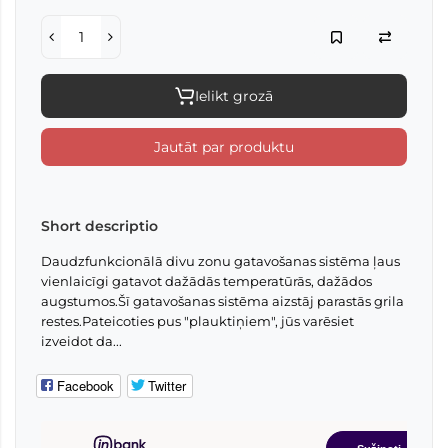
Ielikt grozā
Jautāt par produktu
Short descriptio
Daudzfunkcionālā divu zonu gatavošanas sistēma ļaus
vienlaicīgi gatavot dažādās temperatūrās, dažādos
augstumos.Šī gatavošanas sistēma aizstāj parastās grila
restes.Pateicoties pus "plauktiņiem", jūs varēsiet
izveidot da...
Facebook
Twitter