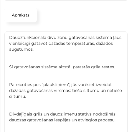
Apraksts
Daudzfunkcionālā divu zonu gatavošanas sistēma ļaus
vienlaicīgi gatavot dažādās temperatūrās, dažādos
augstumos.
Šī gatavošanas sistēma aizstāj parastās grila restes.
Pateicoties pus "plauktiņiem", jūs varēsiet izveidot
dažādas gatavošanas virsmas: tiešo siltumu un netiešo
siltumu.
Divdaļīgais grils un daudzlīmeņu statīvs nodrošinās
daudzas gatavošanas iespējas un atvieglos procesu.