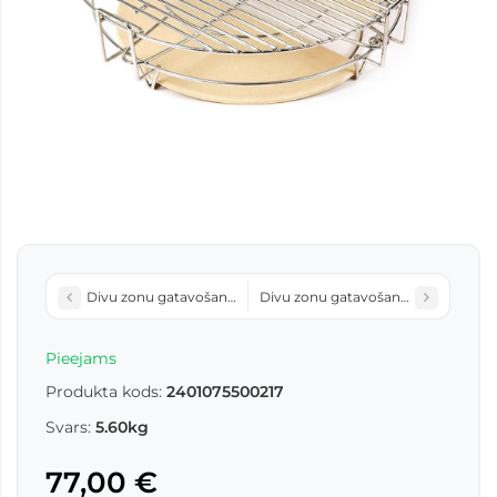
Divu zonu gatavošanas sistēma Kamado Minimo E-18 BBQ
Divu zonu gatavošanas sistēma K
Pieejams
Produkta kods:
2401075500217
Svars:
5.60kg
77,00 €