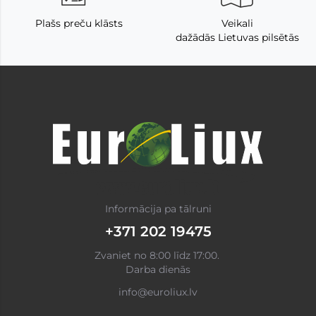
Plašs preču klāsts
Veikali
dažādās Lietuvas pilsētās
Informācija pa tālruni
+371 202 19475
Zvaniet no 8:00 līdz 17:00.
Darba dienās
info@euroliux.lv