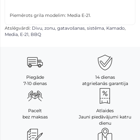
Piemērots grila modelim: Media E-21.
Atslēgvārdi:
Divu
,
zonu
,
gatavošanas
,
sistēma
,
Kamado
,
Media
,
E-21
,
BBQ
Piegāde
14 dienas
7-10 dienas
atgriešanās garantija
Pacelt
Atlaides
bez maksas
Jauni piedāvājumi katru
dienu